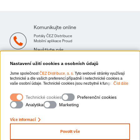
Komunikujte online
Portály ČEZ Distribuce
Mobilní aplikace Proud
Navštivte nás
Mapa technických konzultačních míst
Nastavení užití cookies a osobních údajů
Jsme společnost
ČEZ Distribuce, a. s.
Tyto webové stránky využívají
technické a dle vašich preferencí případně i netechnické cookies a
vaše osobní údaje. Technické cookies jsou nezbytné k fungování
Číst dále
webové stránky. Netechnické cookies slouží zejména k přizpůsobení
webové stránky vašim preferencím, k personalizaci reklam a analytice.
Ochrana osobních údajů
Technické cookies
Preferenční cookies
Pro sběr a zpracování netechnických cookies a vašich osobních údajů,
nám můžete udělit souhlas. Bližší informace o vašich právech,
Analytika
Marketing
zpracování osobních údajů, včetně možnosti odvolání udělených
Informace o webu
souhlasů, naleznete „
zde
“.
x
Zeptejte se nás
Více informací
Nastavení cookies
Povolit vše