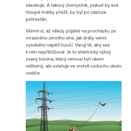
zásobuje. A takový zlomyslník, pokud by své
hloupé hrátky přežil, by byl po zásluze
potrestán.
Všimni si, až někdy půjdeš na procházku za
mrazivého zimního dne, jak dráty velmi
vysokého napětí bzučí. Varují tě, aby ses
k nim nepřibližoval. Je to elektrický výboj
zvaný korona, který nemusí být okem
viditelný, ale existuje ve vrstvě vzduchu okolo
vodiče.