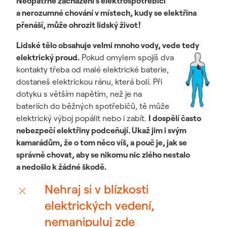
Neopatrné zacházení s elektrospotřebiči
a nerozumné chování v místech, kudy se elektřina
přenáší, může ohrozit lidský život!
Lidské tělo obsahuje velmi mnoho vody, vede tedy
elektrický proud.
Pokud omylem spojíš dva
kontakty třeba od malé elektrické baterie,
dostaneš elektrickou ránu, která bolí. Při
dotyku s větším napětím, než je na
bateriích do běžných spotřebičů, tě může
elektrický výboj popálit nebo i zabít.
I dospělí často
nebezpečí elektřiny podceňují. Ukaž jim i svým
kamarádům, že o tom něco víš, a pouč je, jak se
správně chovat, aby se nikomu nic zlého nestalo
a nedošlo k žádné škodě.
Nehraj si v blízkosti
elektrických vedení,
nemanipuluj zde