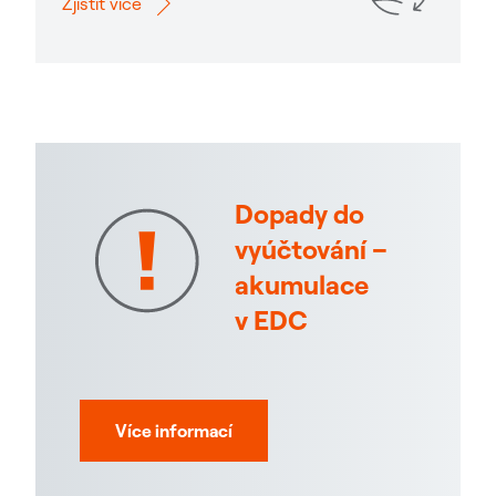
Zjistit více
Dopady do
vyúčtování –
akumulace
v EDC
Více informací