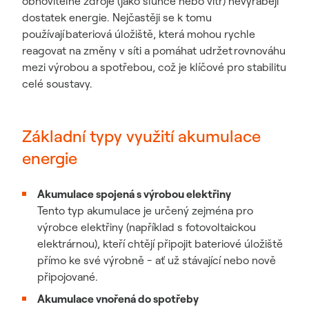
obnovitelné zdroje (jako slunce nebo vítr) nevyrábějí
dostatek energie. Nejčastěji se k tomu
používají bateriová úložiště, která mohou rychle
reagovat na změny v síti a pomáhat udržet rovnováhu
mezi výrobou a spotřebou, což je klíčové pro stabilitu
celé soustavy.
Základní typy využití akumulace
energie
Akumulace spojená s výrobou elektřiny
Tento typ akumulace je určený zejména pro
výrobce elektřiny (například s fotovoltaickou
elektrárnou), kteří chtějí připojit bateriové úložiště
přímo ke své výrobně - ať už stávající nebo nově
připojované.
Akumulace vnořená do spotřeby