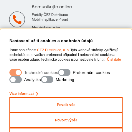
Komunikujte online
Portály ČEZ Distribuce
Mobilní aplikace Proud
Navštivte nás
Mapa technických konzultačních míst
Nastavení užití cookies a osobních údajů
Jsme společnost
ČEZ Distribuce, a. s.
Tyto webové stránky využívají
technické a dle vašich preferencí případně i netechnické cookies a
vaše osobní údaje. Technické cookies jsou nezbytné k fungování
Číst dále
webové stránky. Netechnické cookies slouží zejména k přizpůsobení
webové stránky vašim preferencím, k personalizaci reklam a analytice.
Ochrana osobních údajů
Technické cookies
Preferenční cookies
Pro sběr a zpracování netechnických cookies a vašich osobních údajů,
nám můžete udělit souhlas. Bližší informace o vašich právech,
Analytika
Marketing
zpracování osobních údajů, včetně možnosti odvolání udělených
Informace o webu
x
Zeptejte se nás
souhlasů, naleznete „
zde
“.
Více informací
Nastavení cookies
Povolit vše
Mapa stránek
Povolit výběr
Prohlášení o přístupnosti