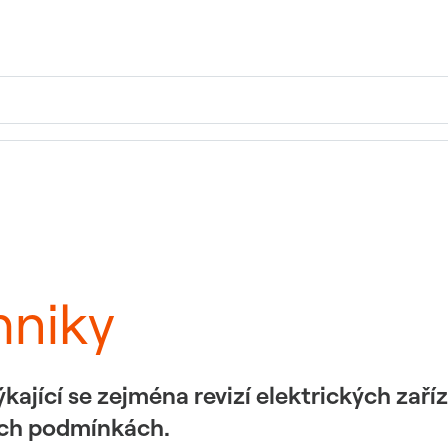
hniky
kající se zejména revizí elektrických zař
ích podmínkách.