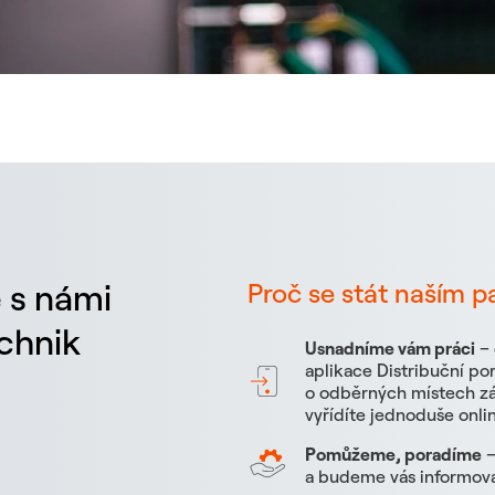
 s námi
Proč se stát naším 
echnik
Usnadníme vám práci
– 
aplikace Distribuční po
o odběrných místech zá
vyřídíte jednoduše onli
Pomůžeme, poradíme
–
a budeme vás informova