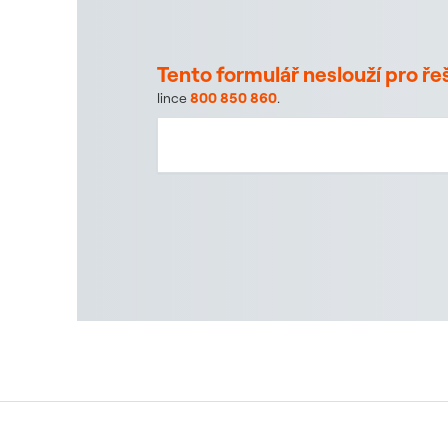
Tento formulář neslouží pro ř
lince
800 850 860
.