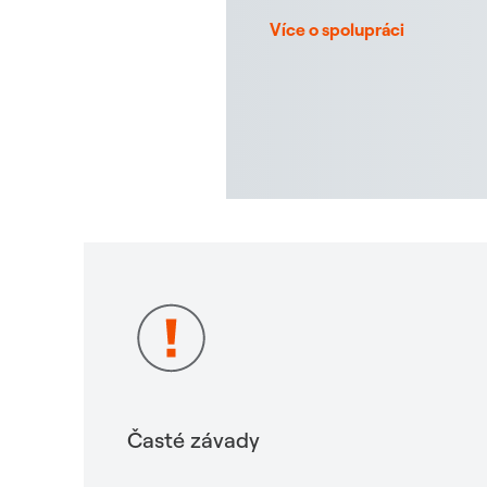
Více o spolupráci
Časté závady