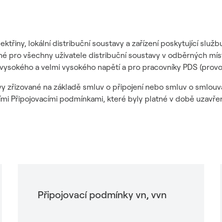
ktřiny, lokální distribuční soustavy a zařízení poskytující slu
azné pro všechny uživatele distribuční soustavy v odběrných mís
 vysokého a velmi vysokého napětí a pro pracovníky PDS (provoz
tavy zřizované na základě smluv o připojení nebo smluv o sml
ími Připojovacími podmínkami, které byly platné v době uzavř
Připojovací podmínky vn, vvn