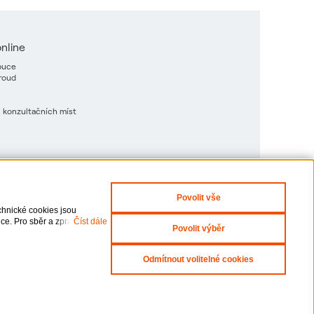
nline
ibuce
Proud
 konzultačních míst
Povolit vše
x
Zeptejte se nás
chnické cookies jsou
ce. Pro sběr a zpracování
Číst dále
Povolit výběr
odvolání udělených souhlasů,
Prohlášení o přístupnosti
Odmítnout volitelné cookies