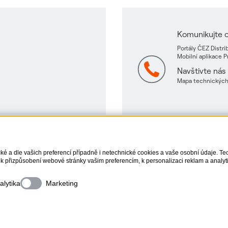
Komunikujte o
Portály ČEZ Distr
Mobilní aplikace 
Navštivte nás
Mapa technických
cké a dle vašich preferencí případně i netechnické cookies a vaše osobní údaje. Te
k přizpůsobení webové stránky vašim preferencím, k personalizaci reklam a analyti
. Bližší informace o vašich právech, zpracování osobních údajů, včetně možnosti 
alytika
Marketing
Informace o webu
Nastavení cookies
Mapa stránek
Copyright
2026
ČEZ, a. s. –
Všechna práva vyhrazena