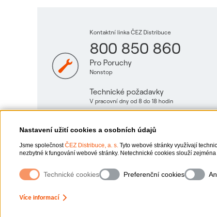
Kontaktní linka ČEZ Distribuce
800 850 860
Pro Poruchy
Nonstop
Technické požadavky
V pracovní dny od 8 do 18 hodin
Nastavení užití cookies a osobních údajů
Jsme společnost
ČEZ Distribuce, a. s.
Tyto webové stránky využívají techni
nezbytné k fungování webové stránky. Netechnické cookies slouží zejména 
netechnických cookies a vašich osobních údajů, nám můžete udělit souhlas
naleznete „
zde
“.
Technické cookies
Preferenční cookies
An
Ochrana osobních údajů
Více informací