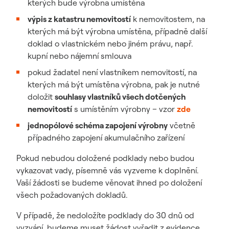
kterých bude výrobna umístěna
výpis z katastru nemovitostí
k nemovitostem, na
kterých má být výrobna umístěna, případně další
doklad o vlastnickém nebo jiném právu, např.
kupní nebo nájemní smlouva
pokud žadatel není vlastníkem nemovitostí, na
kterých má být umístěna výrobna, pak je nutné
doložit
souhlasy vlastníků všech dotčených
nemovitostí
s umístěním výrobny – vzor
zde
jednopólové schéma zapojení výrobny
včetně
případného zapojení akumulačního zařízení
Pokud nebudou doložené podklady nebo budou
vykazovat vady, písemně vás vyzveme k doplnění.
Vaší žádosti se budeme věnovat ihned po doložení
všech požadovaných dokladů.
V případě, že nedoložíte podklady do 30 dnů od
vyzvání, budeme muset žádost vyřadit z evidence.