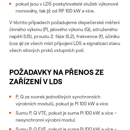
pokud jsou v LDS poskytovatelé služeb výkonové
rovnováhy, tak již od RP 100 kW a více.
V těchto případech požadujeme dispečerské měření
činného výkonu (P), jalového výkonu (Q), sdruženého
napětí (US), proudu 2. fáze (IL2), frekvence (f), účiníku
(cos φ) ze všech míst připojení LDS a signalizaci stavu
všech silových prvků vstupních polí.
POŽADAVKY NA PŘENOS ZE
ZAŘÍZENÍ V LDS
P, Q ze svorek jednotlivých synchronních
výrobních modulů, pokud je Pi 100 kW a více.
Sumu P, Q VTE, pokud je suma Pi 100 kW a více –
nesynchronní výrobní modul.
Sumu P, Q FVE, pokud je suma Pi 100 kW a více –