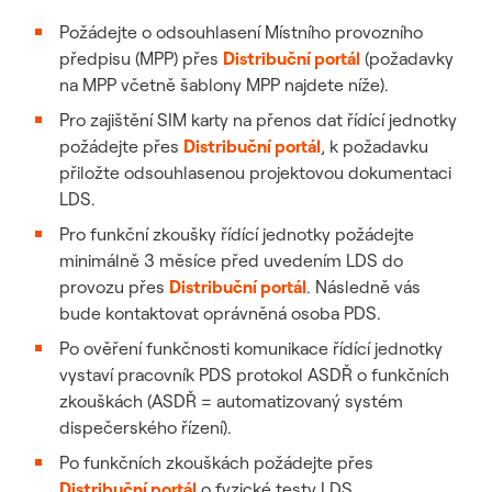
Požádejte o odsouhlasení Místního provozního
předpisu (MPP) přes
Distribuční portál
(požadavky
na MPP včetně šablony MPP najdete níže).
Pro zajištění SIM karty na přenos dat řídící jednotky
požádejte přes
Distribuční portál
, k požadavku
přiložte odsouhlasenou projektovou dokumentaci
LDS.
Pro funkční zkoušky řídící jednotky požádejte
minimálně 3 měsíce před uvedením LDS do
provozu přes
Distribuční portál
. Následně vás
bude kontaktovat oprávněná osoba PDS.
Po ověření funkčnosti komunikace řídící jednotky
vystaví pracovník PDS protokol ASDŘ o funkčních
zkouškách (ASDŘ = automatizovaný systém
dispečerského řízení).
Po funkčních zkouškách požádejte přes
Distribuční portál
o fyzické testy LDS.