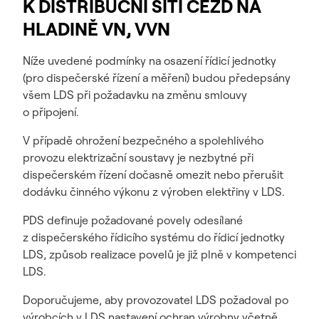
K DISTRIBUČNÍ SÍTI ČEZD NA
HLADINĚ VN, VVN
Níže uvedené podmínky na osazení řídicí jednotky
(pro dispečerské řízení a měření) budou předepsány
všem LDS při požadavku na změnu smlouvy
o připojení.
V případě ohrožení bezpečného a spolehlivého
provozu elektrizační soustavy je nezbytné při
dispečerském řízení dočasně omezit nebo přerušit
dodávku činného výkonu z výroben elektřiny v LDS.
PDS definuje požadované povely odesílané
z dispečerského řídicího systému do řídicí jednotky
LDS, způsob realizace povelů je již plně v kompetenci
LDS.
Doporučujeme, aby provozovatel LDS požadoval po
výrobcích v LDS nastavení ochran výrobny včetně