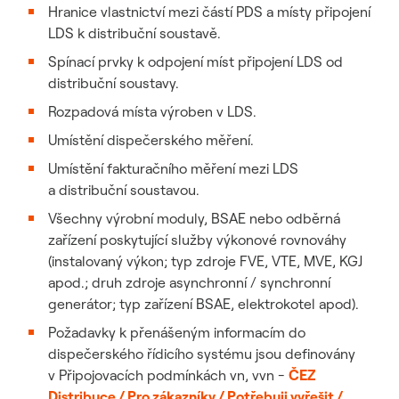
Hranice vlastnictví mezi částí PDS a místy připojení
LDS k distribuční soustavě.
Spínací prvky k odpojení míst připojení LDS od
distribuční soustavy.
Rozpadová místa výroben v LDS.
Umístění dispečerského měření.
Umístění fakturačního měření mezi LDS
a distribuční soustavou.
Všechny výrobní moduly, BSAE nebo odběrná
zařízení poskytující služby výkonové rovnováhy
(instalovaný výkon; typ zdroje FVE, VTE, MVE, KGJ
apod.; druh zdroje asynchronní / synchronní
generátor; typ zařízení BSAE, elektrokotel apod).
Požadavky k přenášeným informacím do
dispečerského řídicího systému jsou definovány
v Připojovacích podmínkách vn, vvn -
ČEZ
Distribuce / Pro zákazníky / Potřebuji vyřešit /