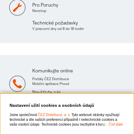
Pro Poruchy
Nonstop
Technické požadavky
V pracovní dny od 8 do 18 hodin
Komunikujte online
Portály ČEZ Distribuce
Mobilní aplikace Proud
Navštivte nás
Mapa technických konzultačních míst
Nastavení užití cookies a osobních údajů
Jsme společnost
ČEZ Distribuce, a. s.
Tyto webové stránky využívají
technické a dle vašich preferencí případně i netechnické cookies a
vaše osobní údaje. Technické cookies jsou nezbytné k fungování
Číst dále
webové stránky. Netechnické cookies slouží zejména k přizpůsobení
x
Zeptejte se nás