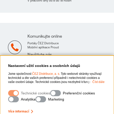
V pracovní dny od 8 do 18 hodin
Komunikujte online
Portály ČEZ Distribuce
Mobilní aplikace Proud
Navštivte nás
Mapa technických konzultačních míst
Nastavení užití cookies a osobních údajů
Jsme společnost
ČEZ Distribuce, a. s.
Tyto webové stránky využívají
technické a dle vašich preferencí případně i netechnické cookies a
vaše osobní údaje. Technické cookies jsou nezbytné k fungování
Číst dále
webové stránky. Netechnické cookies slouží zejména k přizpůsobení
webové stránky vašim preferencím, k personalizaci reklam a analytice.
Ochrana osobních údajů
Technické cookies
Preferenční cookies
Pro sběr a zpracování netechnických cookies a vašich osobních údajů,
nám můžete udělit souhlas. Bližší informace o vašich právech,
Analytika
Marketing
zpracování osobních údajů, včetně možnosti odvolání udělených
Informace o webu
souhlasů, naleznete „
zde
“.
Více informací