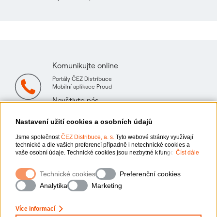
Komunikujte online
Portály ČEZ Distribuce
Mobilní aplikace Proud
Navštivte nás
Mapa technických konzultačních míst
Nastavení užití cookies a osobních údajů
Jsme společnost
ČEZ Distribuce, a. s.
Tyto webové stránky využívají
technické a dle vašich preferencí případně i netechnické cookies a
vaše osobní údaje. Technické cookies jsou nezbytné k fungování
Číst dále
webové stránky. Netechnické cookies slouží zejména k přizpůsobení
webové stránky vašim preferencím, k personalizaci reklam a analytice.
Ochrana osobních údajů
Technické cookies
Preferenční cookies
Pro sběr a zpracování netechnických cookies a vašich osobních údajů,
nám můžete udělit souhlas. Bližší informace o vašich právech,
Analytika
Marketing
zpracování osobních údajů, včetně možnosti odvolání udělených
Informace o webu
souhlasů, naleznete „
zde
“.
Více informací