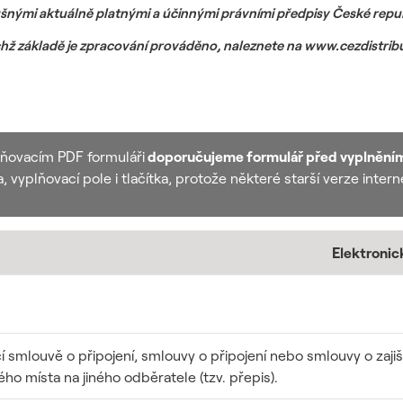
šnými aktuálně platnými a účinnými právními předpisy České republi
ichž základě je zpracování prováděno, naleznete na
www.cezdistrib
lňovacím PDF formuláři
doporučujeme
formulář před vyplnění
 vyplňovací pole i tlačítka, protože některé starší verze inte
Elektronic
smlouvě o připojení, smlouvy o připojení nebo smlouvy o zajiš
 místa na jiného odběratele (tzv. přepis).