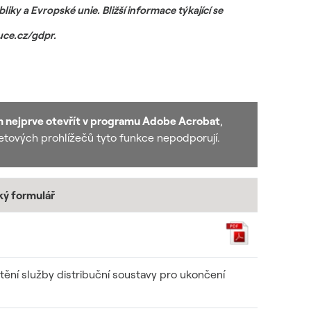
ky a Evropské unie. Bližší informace týkající se
uce.cz/gdpr
.
m nejprve otevřít v programu Adobe Acrobat
,
rnetových prohlížečů tyto funkce nepodporují.
ký formulář
tění služby distribuční soustavy pro ukončení