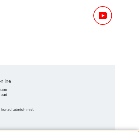
nline
ibuce
Proud
 konzultačních míst