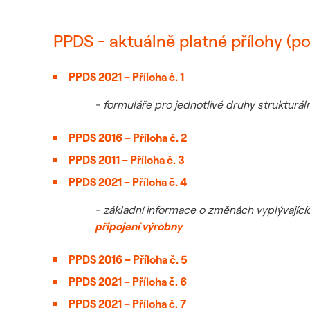
PPDS - aktuálně platné přílohy (posl
PPDS 2021 – Příloha č. 1
- formuláře pro jednotlivé druhy strukturáln
PPDS 2016 – Příloha č. 2
PPDS 2011 – Příloha č. 3
PPDS 2021 – Příloha č. 4
- základní informace o změnách vyplývající
připojení výrobny
PPDS 2016 – Příloha č. 5
PPDS 2021 – Příloha č. 6
PPDS 2021 – Příloha č. 7