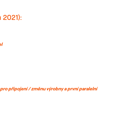
u 2021):
el
ro připojení / změnu výrobny a první paralelní