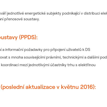
váří jednotlivé energetické subjekty podnikající v distribuci e
ání přenosové soustavy.
oustavy (PPDS):
ní a informační požadavky pro připojení uživatelů k DS
ovat s mnoha souvisejícími právními, technickými a dalšími po
 a koordinaci mezi jednotlivými účastníky trhu s elektřinou
 (poslední aktualizace v květnu 2016):