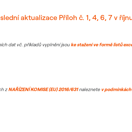
ední aktualizace Příloh č. 1, 4, 6, 7 v říjn
ích dat vč. příkladů vyplnění jsou
ke stažení ve formě listů exc
ch z
NAŘÍZENÍ KOMISE (EU) 2016/631
naleznete
v podmínkách p