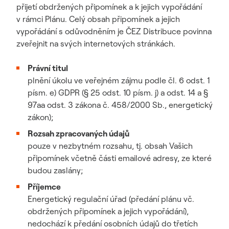
přijetí obdržených připomínek a k jejich vypořádání
v rámci Plánu. Celý obsah připomínek a jejich
vypořádání s odůvodněním je ČEZ Distribuce povinna
zveřejnit na svých internetových stránkách.
Právní titul
plnění úkolu ve veřejném zájmu podle čl. 6 odst. 1
písm. e) GDPR (§ 25 odst. 10 písm. j) a odst. 14 a §
97aa odst. 3 zákona č. 458/2000 Sb., energetický
zákon);
Rozsah zpracovaných údajů
pouze v nezbytném rozsahu, tj. obsah Vašich
připomínek včetně části emailové adresy, ze které
budou zaslány;
Příjemce
Energetický regulační úřad (předání plánu vč.
obdržených připomínek a jejich vypořádání),
nedochází k předání osobních údajů do třetích