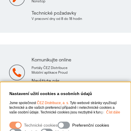
Nonstop
Technické požadavky
V pracovní dny od 8 do 18 hodin
Komunikujte online
Portály ČEZ Distribuce
Mobilní aplikace Proud
Navštivte nás
Mapa technických konzultačních míst
Nastavení užití cookies a osobních údajů
Jsme společnost
ČEZ Distribuce, a. s.
Tyto webové stránky využívají
technické a dle vašich preferencí případně i netechnické cookies a
vaše osobní údaje. Technické cookies jsou nezbytné k fungování
Číst dále
webové stránky. Netechnické cookies slouží zejména k přizpůsobení
webové stránky vašim preferencím, k personalizaci reklam a analytice.
Ochrana osobních údajů
Technické cookies
Preferenční cookies
Pro sběr a zpracování netechnických cookies a vašich osobních údajů,