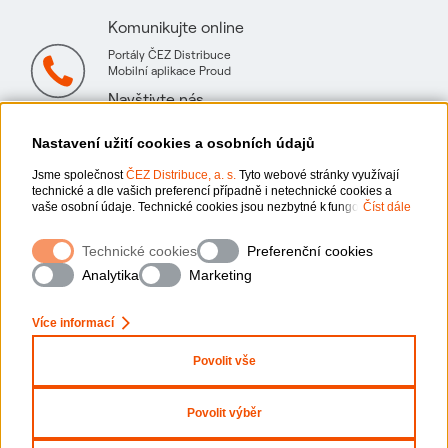
Komunikujte online
Portály ČEZ Distribuce
Mobilní aplikace Proud
Navštivte nás
Mapa technických konzultačních míst
Nastavení užití cookies a osobních údajů
Jsme společnost
ČEZ Distribuce, a. s.
Tyto webové stránky využívají
technické a dle vašich preferencí případně i netechnické cookies a
vaše osobní údaje. Technické cookies jsou nezbytné k fungování
Číst dále
webové stránky. Netechnické cookies slouží zejména k přizpůsobení
webové stránky vašim preferencím, k personalizaci reklam a analytice.
Ochrana osobních údajů
Technické cookies
Preferenční cookies
Pro sběr a zpracování netechnických cookies a vašich osobních údajů,
nám můžete udělit souhlas. Bližší informace o vašich právech,
Analytika
Marketing
zpracování osobních údajů, včetně možnosti odvolání udělených
Informace o webu
souhlasů, naleznete „
zde
“.
Více informací
Nastavení cookies
Povolit vše
x
Zeptejte se nás
Mapa stránek
Povolit výběr
Prohlášení o přístupnosti