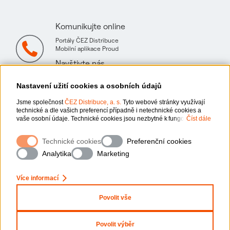
Komunikujte online
Portály ČEZ Distribuce
Mobilní aplikace Proud
Navštivte nás
Mapa technických konzultačních míst
Nastavení užití cookies a osobních údajů
Jsme společnost
ČEZ Distribuce, a. s.
Tyto webové stránky využívají
technické a dle vašich preferencí případně i netechnické cookies a
vaše osobní údaje. Technické cookies jsou nezbytné k fungování
Číst dále
webové stránky. Netechnické cookies slouží zejména k přizpůsobení
webové stránky vašim preferencím, k personalizaci reklam a analytice.
Ochrana osobních údajů
Technické cookies
Preferenční cookies
Pro sběr a zpracování netechnických cookies a vašich osobních údajů,
nám můžete udělit souhlas. Bližší informace o vašich právech,
Analytika
Marketing
zpracování osobních údajů, včetně možnosti odvolání udělených
Informace o webu
souhlasů, naleznete „
zde
“.
Více informací
Nastavení cookies
Povolit vše
x
Zeptejte se nás
Mapa stránek
Povolit výběr