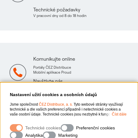
Technické požadavky
V pracovní dny od 8 do 18 hodin
Komunikujte online
Portály ČEZ Distribuce
Mobilní aplikace Proud
Navštivte nás
Mapa technických konzultačních míst
Nastavení užití cookies a osobních údajů
Jsme společnost
ČEZ Distribuce, a. s.
Tyto webové stránky využívají
technické a dle vašich preferencí případně i netechnické cookies a
vaše osobní údaje. Technické cookies jsou nezbytné k fungování
Číst dále
webové stránky. Netechnické cookies slouží zejména k přizpůsobení
webové stránky vašim preferencím, k personalizaci reklam a analytice.
Ochrana osobních údajů
Technické cookies
Preferenční cookies
Pro sběr a zpracování netechnických cookies a vašich osobních údajů,
nám můžete udělit souhlas. Bližší informace o vašich právech,
Analytika
Marketing