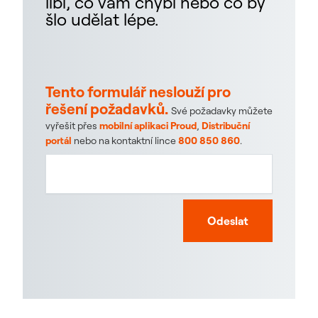
líbí, co vám chybí nebo co by
šlo udělat lépe.
Tento formulář neslouží pro
řešení požadavků.
Své požadavky můžete
vyřešit přes
mobilní aplikaci Proud
,
Distribuční
portál
nebo na kontaktní lince
800 850 860
.
Odeslat