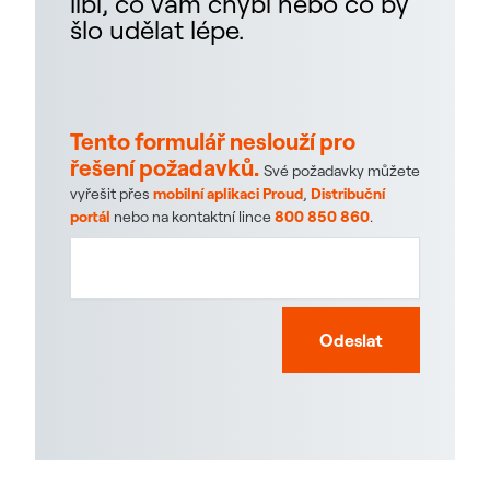
líbí, co vám chybí nebo co by
šlo udělat lépe.
Tento formulář neslouží pro
řešení požadavků.
Své požadavky můžete
vyřešit přes
mobilní aplikaci Proud
,
Distribuční
portál
nebo na kontaktní lince
800 850 860
.
Odeslat