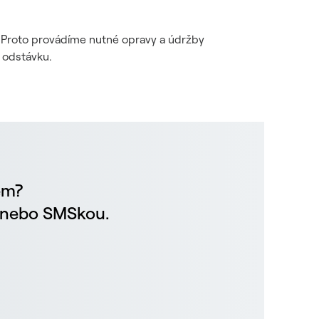
i. Proto provádíme nutné opravy a údržby
 odstávku.
em?
m nebo SMSkou.