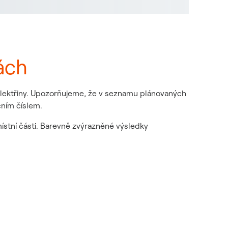
ách
 elektřiny. Upozorňujeme, že v seznamu plánovaných
čním číslem.
místní části. Barevně zvýrazněné výsledky