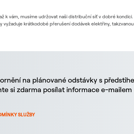
až k vám, musíme udržovat naši distribuční síť v dobré kondic
dy vyžaduje krátkodobé přerušení dodávek elektřiny, takzvanou
ornění na plánované odstávky s předstih
chte si zdarma posílat informace e-maile
DMÍNKY SLUŽBY