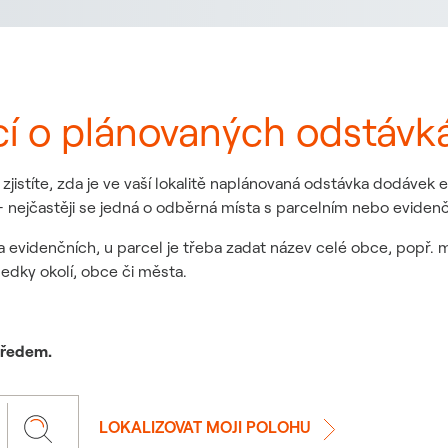
cí o plánovaných odstávk
jistíte, zda je ve vaší lokalitě naplánovaná odstávka dodávek
 nejčastěji se jedná o odběrná místa s parcelním nebo eviden
a evidenčních, u parcel je třeba zadat název celé obce, popř. 
ledky okolí, obce či města.
 předem.
LOKALIZOVAT MOJI POLOHU