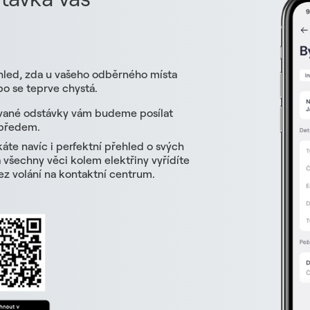
hled, zda u vašeho odběrného místa
o se teprve chystá.
vané odstávky vám budeme posílat
 předem.
skáte navíc i perfektní přehled o svých
všechny věci kolem elektřiny vyřídíte
z volání na kontaktní centrum.