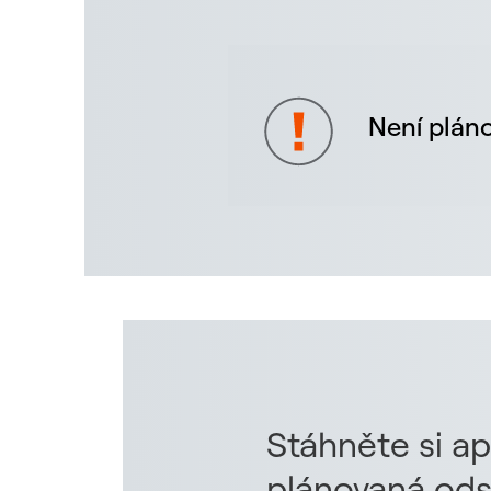
Není pláno
Stáhněte si ap
plánovaná ods