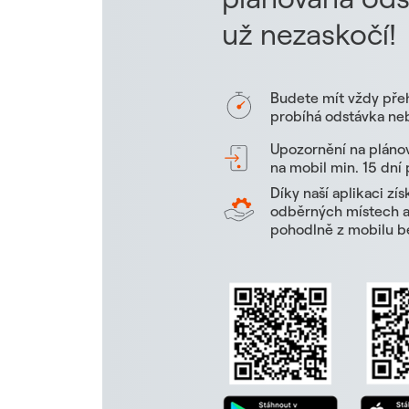
už nezaskočí!
Budete mít vždy pře
probíhá odstávka neb
Upozornění na pláno
na mobil min. 15 dní
Díky naší aplikaci zí
odběrných místech a 
pohodlně z mobilu be