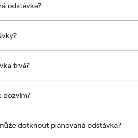
ná odstávka?
ávky?
vka trvá?
e dozvím?
 může dotknout plánovaná odstávka?