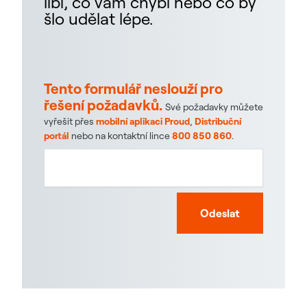
líbí, co vám chybí nebo co by
šlo udělat lépe.
Tento formulář neslouží pro
řešení požadavků.
Své požadavky můžete
vyřešit přes
mobilní aplikaci Proud
,
Distribuční
portál
nebo na kontaktní lince
800 850 860
.
Odeslat