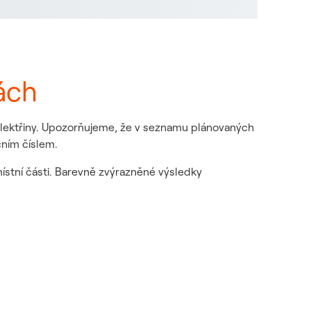
ách
 elektřiny. Upozorňujeme, že v seznamu plánovaných
čním číslem.
místní části. Barevně zvýrazněné výsledky