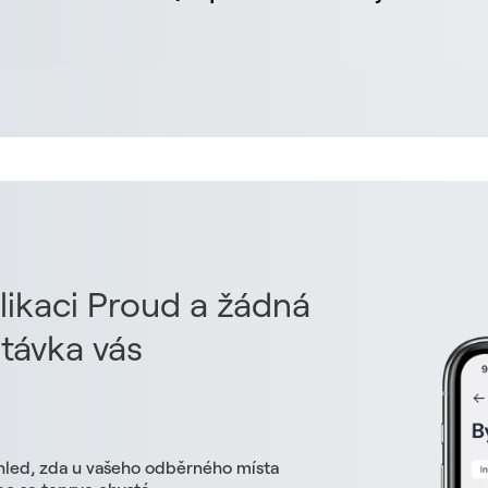
likaci Proud a žádná
távka vás
hled, zda u vašeho odběrného místa