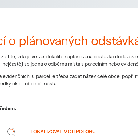
cí o plánovaných odstávk
jistíte, zda je ve vaší lokalitě naplánovaná odstávka dodávek
 nejčastěji se jedná o odběrná místa s parcelním nebo eviden
a evidenčních, u parcel je třeba zadat název celé obce, popř. 
ledky okolí, obce či města.
 předem.
LOKALIZOVAT MOJI POLOHU