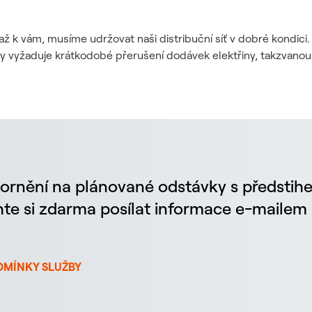
až k vám, musíme udržovat naši distribuční síť v dobré kondic
dy vyžaduje krátkodobé přerušení dodávek elektřiny, takzvanou
ornění na plánované odstávky s předstih
chte si zdarma posílat informace e-maile
DMÍNKY SLUŽBY