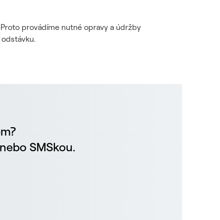
i. Proto provádíme nutné opravy a údržby
 odstávku.
em?
m nebo SMSkou.