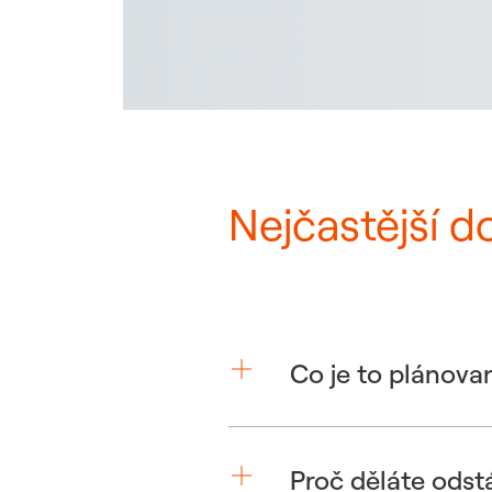
Nejčastější d
Co je to plánova
Proč děláte odst