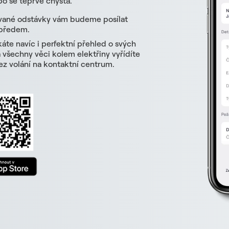
o se teprve chystá.
vané odstávky vám budeme posílat
 předem.
skáte navíc i perfektní přehled o svých
všechny věci kolem elektřiny vyřídíte
z volání na kontaktní centrum.