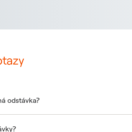
otazy
ná odstávka?
ávky?