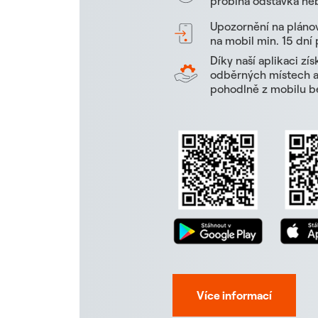
probíhá odstávka neb
Upozornění na pláno
na mobil min. 15 dní
Díky naší aplikaci zí
odběrných místech a 
pohodlně z mobilu be
Více informací