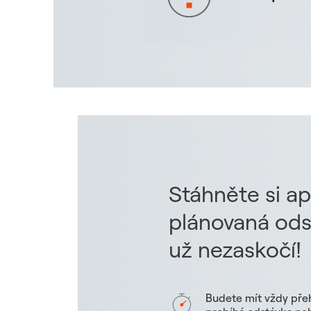
Stáhněte si ap
plánovaná ods
už nezaskočí!
Budete mít vždy pře