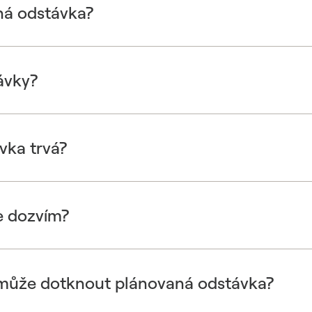
ná odstávka?
ávky?
vka trvá?
e dozvím?
 může dotknout plánovaná odstávka?