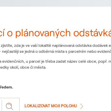
cí o plánovaných odstávk
jistíte, zda je ve vaší lokalitě naplánovaná odstávka dodávek
 nejčastěji se jedná o odběrná místa s parcelním nebo eviden
a evidenčních, u parcel je třeba zadat název celé obce, popř. 
ledky okolí, obce či města.
 předem.
LOKALIZOVAT MOJI POLOHU