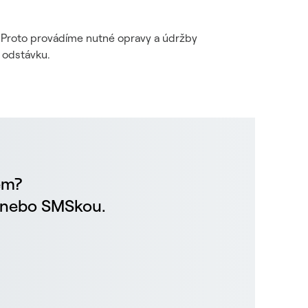
i. Proto provádíme nutné opravy a údržby
 odstávku.
em?
m nebo SMSkou.