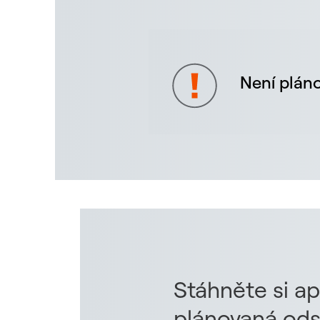
Není pláno
Stáhněte si ap
plánovaná ods