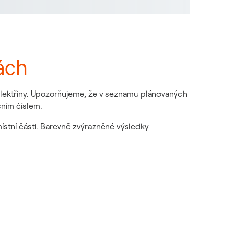
ách
 elektřiny. Upozorňujeme, že v seznamu plánovaných
čním číslem.
místní části. Barevně zvýrazněné výsledky