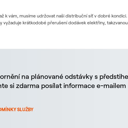
až k vám, musíme udržovat naši distribuční síť v dobré kondic
dy vyžaduje krátkodobé přerušení dodávek elektřiny, takzvanou
ornění na plánované odstávky s předstih
chte si zdarma posílat informace e-maile
DMÍNKY SLUŽBY