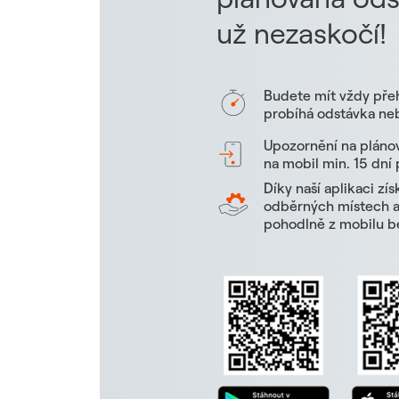
už nezaskočí!
Budete mít vždy pře
probíhá odstávka neb
Upozornění na pláno
na mobil min. 15 dní
Díky naší aplikaci zí
odběrných místech a 
pohodlně z mobilu be