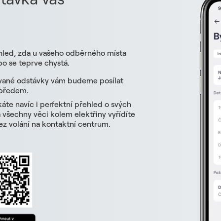
hled, zda u vašeho odběrného místa
o se teprve chystá.
vané odstávky vám budeme posílat
 předem.
skáte navíc i perfektní přehled o svých
všechny věci kolem elektřiny vyřídíte
z volání na kontaktní centrum.