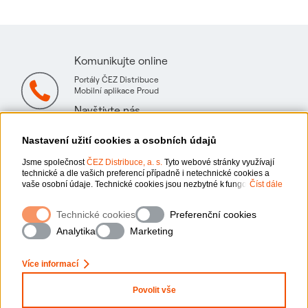
Komunikujte online
Portály ČEZ Distribuce
Mobilní aplikace Proud
Navštivte nás
Mapa technických konzultačních míst
Nastavení užití cookies a osobních údajů
Jsme společnost
ČEZ Distribuce, a. s.
Tyto webové stránky využívají
technické a dle vašich preferencí případně i netechnické cookies a
vaše osobní údaje. Technické cookies jsou nezbytné k fungování
Číst dále
webové stránky. Netechnické cookies slouží zejména k přizpůsobení
webové stránky vašim preferencím, k personalizaci reklam a analytice.
Ochrana osobních údajů
Technické cookies
Preferenční cookies
Pro sběr a zpracování netechnických cookies a vašich osobních údajů,
x
nám můžete udělit souhlas. Bližší informace o vašich právech,
Zeptejte se nás
Analytika
Marketing
zpracování osobních údajů, včetně možnosti odvolání udělených
Informace o webu
souhlasů, naleznete „
zde
“.
Více informací
Nastavení cookies
Povolit vše