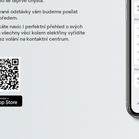
o se teprve chystá.
vané odstávky vám budeme posílat
 předem.
skáte navíc i perfektní přehled o svých
všechny věci kolem elektřiny vyřídíte
z volání na kontaktní centrum.