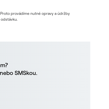
i. Proto provádíme nutné opravy a údržby
 odstávku.
em?
m nebo SMSkou.