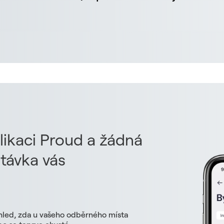
likaci Proud a žádná
távka vás
hled, zda u vašeho odběrného místa