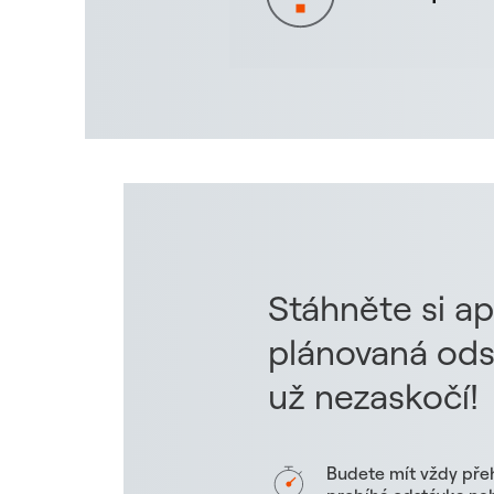
Stáhněte si ap
plánovaná ods
už nezaskočí!
Budete mít vždy pře