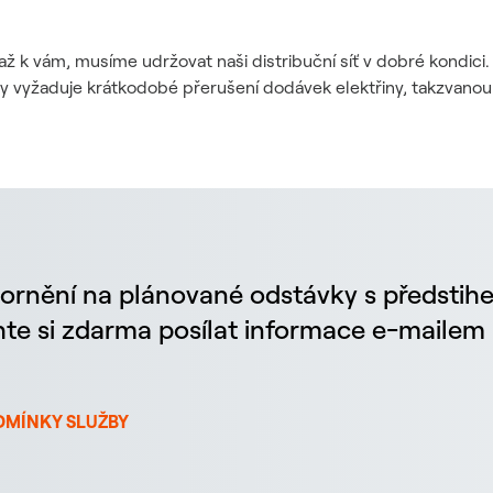
až k vám, musíme udržovat naši distribuční síť v dobré kondic
dy vyžaduje krátkodobé přerušení dodávek elektřiny, takzvanou
ornění na plánované odstávky s předstih
chte si zdarma posílat informace e-maile
DMÍNKY SLUŽBY