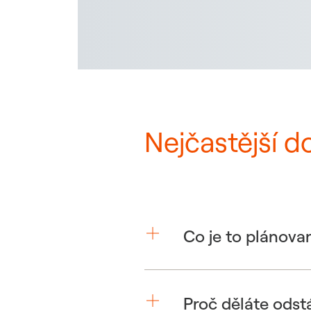
Nejčastější d
Co je to plánova
Proč děláte odst