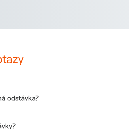
otazy
ná odstávka?
ávky?