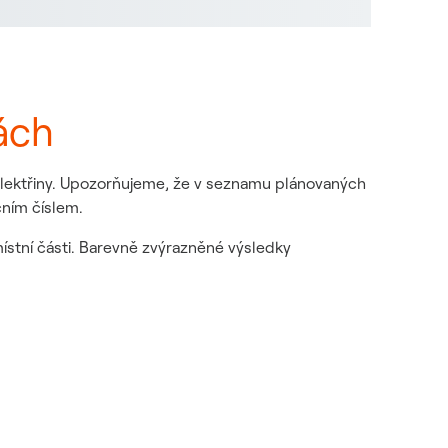
ách
 elektřiny. Upozorňujeme, že v seznamu plánovaných
čním číslem.
místní části. Barevně zvýrazněné výsledky