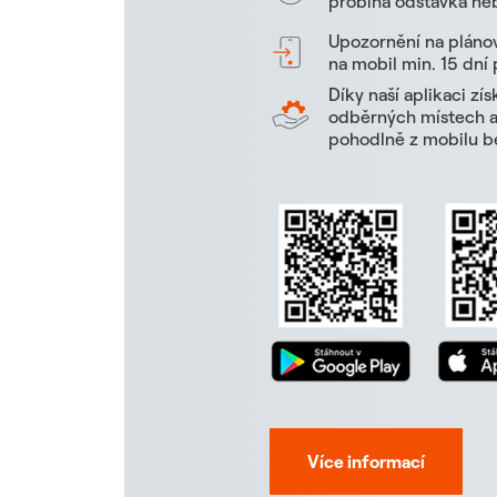
probíhá odstávka neb
Upozornění na pláno
na mobil min. 15 dní
Díky naší aplikaci zí
odběrných místech a 
pohodlně z mobilu be
Více informací