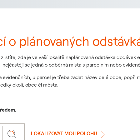
cí o plánovaných odstávk
jistíte, zda je ve vaší lokalitě naplánovaná odstávka dodávek
 nejčastěji se jedná o odběrná místa s parcelním nebo eviden
a evidenčních, u parcel je třeba zadat název celé obce, popř. 
ledky okolí, obce či města.
 předem.
LOKALIZOVAT MOJI POLOHU