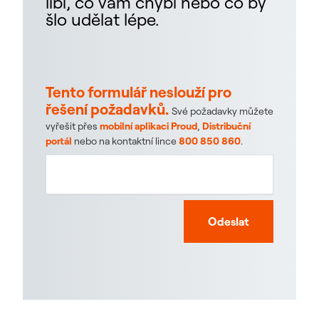
líbí, co vám chybí nebo co by
šlo udělat lépe.
Tento formulář neslouží pro
řešení požadavků.
Své požadavky můžete
vyřešit přes
mobilní aplikaci Proud
,
Distribuční
portál
nebo na kontaktní lince
800 850 860
.
Odeslat