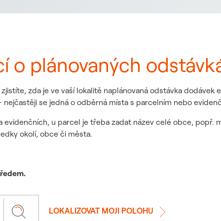
cí o plánovaných odstávk
jistíte, zda je ve vaší lokalitě naplánovaná odstávka dodávek
 nejčastěji se jedná o odběrná místa s parcelním nebo eviden
a evidenčních, u parcel je třeba zadat název celé obce, popř. 
ledky okolí, obce či města.
 předem.
LOKALIZOVAT MOJI POLOHU