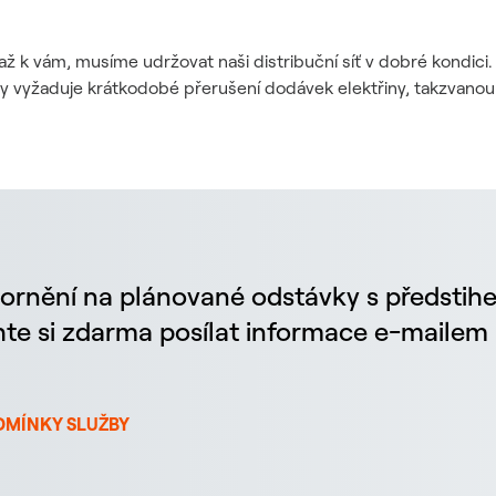
až k vám, musíme udržovat naši distribuční síť v dobré kondic
dy vyžaduje krátkodobé přerušení dodávek elektřiny, takzvanou
ornění na plánované odstávky s předstih
chte si zdarma posílat informace e-maile
DMÍNKY SLUŽBY