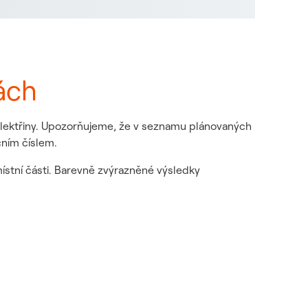
ách
 elektřiny. Upozorňujeme, že v seznamu plánovaných
čním číslem.
místní části. Barevně zvýrazněné výsledky