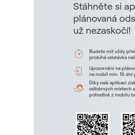
Stáhněte si ap
plánovaná ods
už nezaskočí!
Budete mít vždy pře
probíhá odstávka neb
Upozornění na pláno
na mobil min. 15 dní
Díky naší aplikaci zí
odběrných místech a 
pohodlně z mobilu be