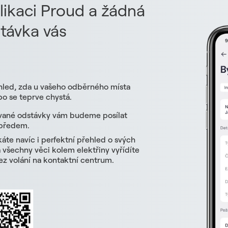
likaci Proud a žádná
távka vás
hled, zda u vašeho odběrného místa
o se teprve chystá.
vané odstávky vám budeme posílat
 předem.
skáte navíc i perfektní přehled o svých
všechny věci kolem elektřiny vyřídíte
z volání na kontaktní centrum.