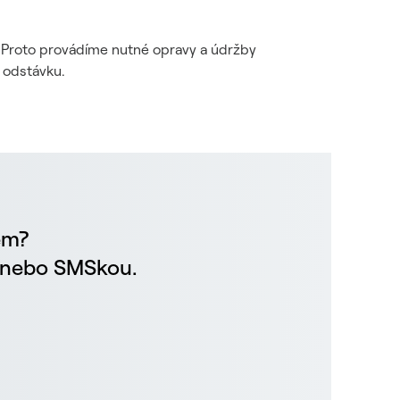
i. Proto provádíme nutné opravy a údržby
 odstávku.
em?
m nebo SMSkou.