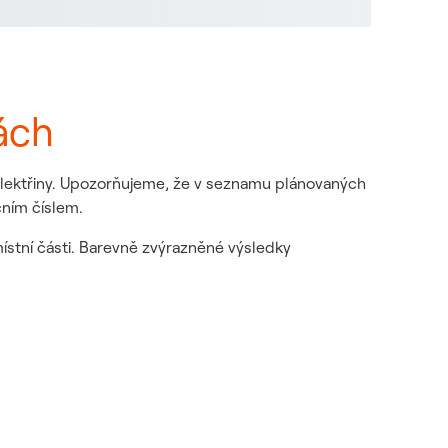
ách
 elektřiny. Upozorňujeme, že v seznamu plánovaných
čním číslem.
místní části. Barevně zvýrazněné výsledky