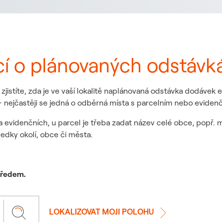
cí o plánovaných odstávk
jistíte, zda je ve vaší lokalitě naplánovaná odstávka dodávek
 nejčastěji se jedná o odběrná místa s parcelním nebo eviden
a evidenčních, u parcel je třeba zadat název celé obce, popř. 
ledky okolí, obce či města.
 předem.
LOKALIZOVAT MOJI POLOHU