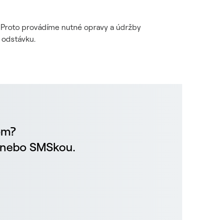
i. Proto provádíme nutné opravy a údržby
 odstávku.
em?
m nebo SMSkou.