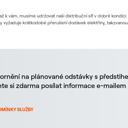
až k vám, musíme udržovat naši distribuční síť v dobré kondic
dy vyžaduje krátkodobé přerušení dodávek elektřiny, takzvanou
ornění na plánované odstávky s předstih
chte si zdarma posílat informace e-maile
DMÍNKY SLUŽBY