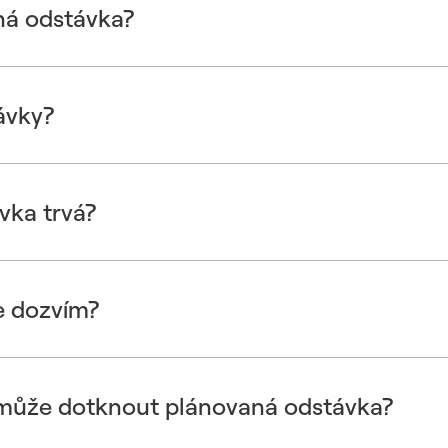
ná odstávka?
ávky?
vka trvá?
e dozvím?
 může dotknout plánovaná odstávka?