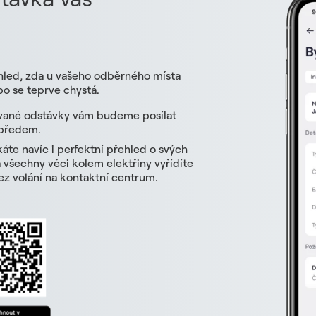
hled, zda u vašeho odběrného místa
o se teprve chystá.
vané odstávky vám budeme posílat
 předem.
skáte navíc i perfektní přehled o svých
všechny věci kolem elektřiny vyřídíte
z volání na kontaktní centrum.