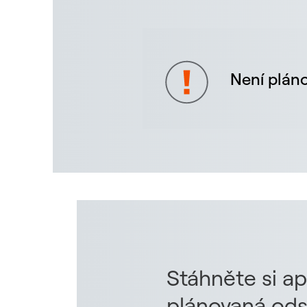
Není pláno
Stáhněte si ap
plánovaná ods