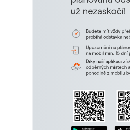
už nezaskočí!
Budete mít vždy pře
probíhá odstávka neb
Upozornění na pláno
na mobil min. 15 dní
Díky naší aplikaci zí
odběrných místech a 
pohodlně z mobilu be