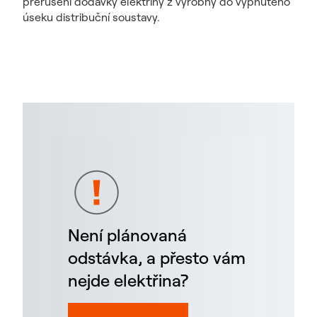
přerušení dodávky elektřiny z výrobny do vypnutého
úseku distribuční soustavy.
Není plánovaná
odstávka, a přesto vám
nejde elektřina?