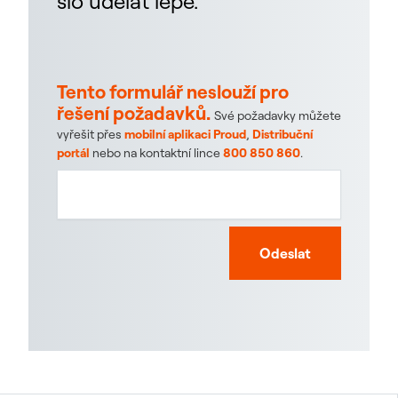
šlo udělat lépe.
Tento formulář neslouží pro
řešení požadavků.
Své požadavky můžete
vyřešit přes
mobilní aplikaci Proud
,
Distribuční
portál
nebo na kontaktní lince
800 850 860
.
Odeslat