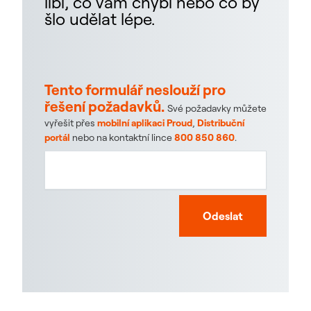
líbí, co vám chybí nebo co by
šlo udělat lépe.
Tento formulář neslouží pro
řešení požadavků.
Své požadavky můžete
vyřešit přes
mobilní aplikaci Proud
,
Distribuční
portál
nebo na kontaktní lince
800 850 860
.
Odeslat