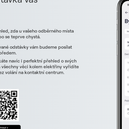
hled, zda u vašeho odběrného místa
o se teprve chystá.
vané odstávky vám budeme posílat
 předem.
skáte navíc i perfektní přehled o svých
všechny věci kolem elektřiny vyřídíte
z volání na kontaktní centrum.