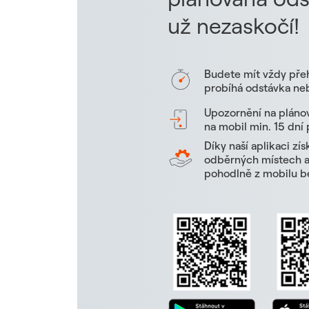
už nezaskočí!
Budete mít vždy pře
probíhá odstávka neb
Upozornění na pláno
na mobil min. 15 dní
Díky naší aplikaci zí
odběrných místech a 
pohodlně z mobilu be