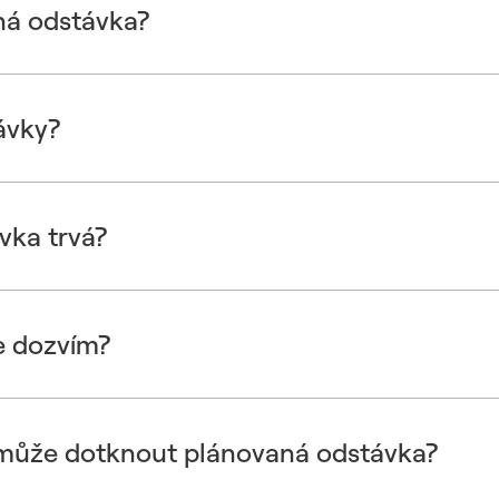
ná odstávka?
ávky?
vka trvá?
e dozvím?
 může dotknout plánovaná odstávka?