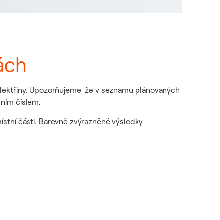
ách
 elektřiny. Upozorňujeme, že v seznamu plánovaných
čním číslem.
místní části. Barevně zvýrazněné výsledky