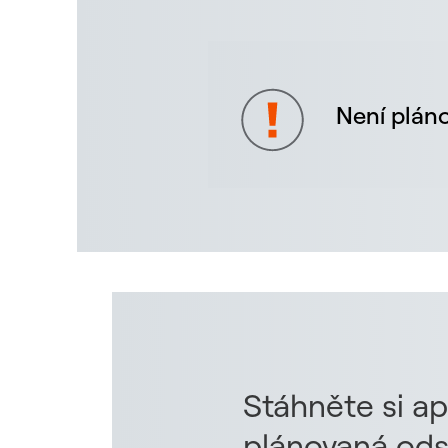
Není pláno
Stáhněte si ap
plánovaná ods