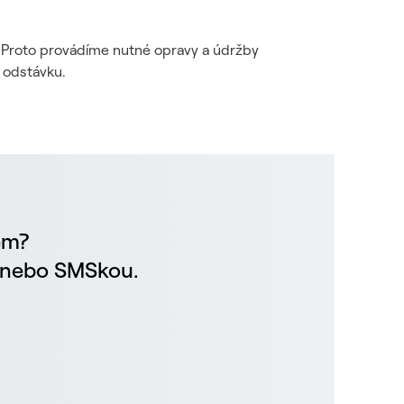
i. Proto provádíme nutné opravy a údržby
 odstávku.
em?
m nebo SMSkou.