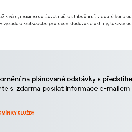
až k vám, musíme udržovat naši distribuční síť v dobré kondic
dy vyžaduje krátkodobé přerušení dodávek elektřiny, takzvanou
ornění na plánované odstávky s předstih
chte si zdarma posílat informace e-maile
DMÍNKY SLUŽBY