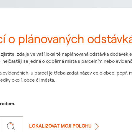
cí o plánovaných odstávk
jistíte, zda je ve vaší lokalitě naplánovaná odstávka dodávek
 nejčastěji se jedná o odběrná místa s parcelním nebo eviden
a evidenčních, u parcel je třeba zadat název celé obce, popř. 
ledky okolí, obce či města.
 předem.
LOKALIZOVAT MOJI POLOHU