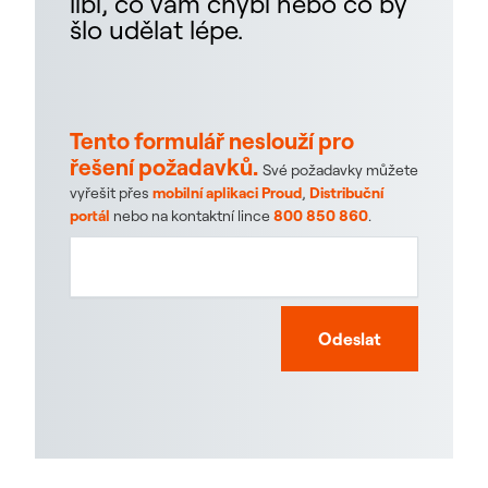
líbí, co vám chybí nebo co by
šlo udělat lépe.
Tento formulář neslouží pro
řešení požadavků.
Své požadavky můžete
vyřešit přes
mobilní aplikaci Proud
,
Distribuční
portál
nebo na kontaktní lince
800 850 860
.
Odeslat