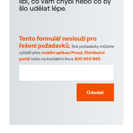
líbí, co vám chybí nebo co by
šlo udělat lépe.
Tento formulář neslouží pro
řešení požadavků.
Své požadavky můžete
vyřešit přes
mobilní aplikaci Proud
,
Distribuční
portál
nebo na kontaktní lince
800 850 860
.
Odeslat