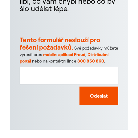
líbí, co vám chybí nebo co by
šlo udělat lépe.
Tento formulář neslouží pro
řešení požadavků.
Své požadavky můžete
vyřešit přes
mobilní aplikaci Proud
,
Distribuční
portál
nebo na kontaktní lince
800 850 860
.
Odeslat