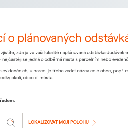
cí o plánovaných odstávk
jistíte, zda je ve vaší lokalitě naplánovaná odstávka dodávek
 nejčastěji se jedná o odběrná místa s parcelním nebo eviden
a evidenčních, u parcel je třeba zadat název celé obce, popř. 
ledky okolí, obce či města.
 předem.
LOKALIZOVAT MOJI POLOHU