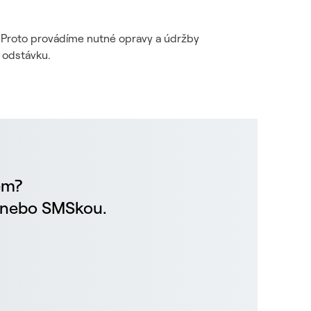
i. Proto provádíme nutné opravy a údržby
 odstávku.
em?
m nebo SMSkou.