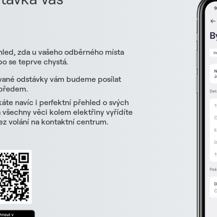
hled, zda u vašeho odběrného místa
o se teprve chystá.
vané odstávky vám budeme posílat
 předem.
skáte navíc i perfektní přehled o svých
všechny věci kolem elektřiny vyřídíte
z volání na kontaktní centrum.