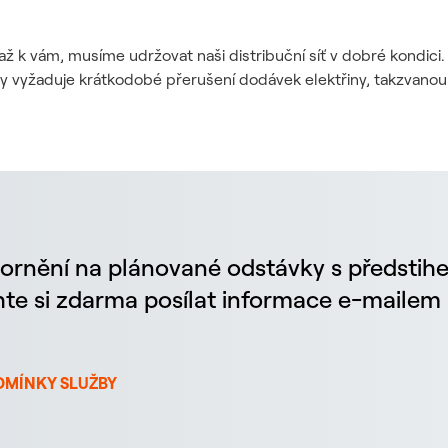
až k vám, musíme udržovat naši distribuční síť v dobré kondic
dy vyžaduje krátkodobé přerušení dodávek elektřiny, takzvanou
ornění na plánované odstávky s předstih
chte si zdarma posílat informace e-maile
DMÍNKY SLUŽBY