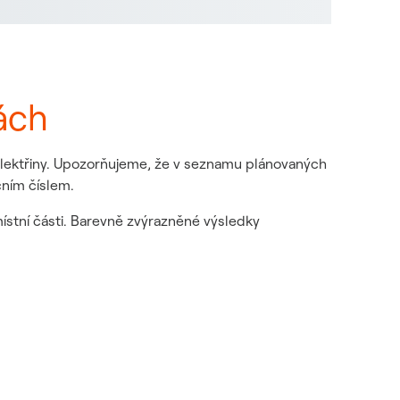
ách
 elektřiny. Upozorňujeme, že v seznamu plánovaných
čním číslem.
místní části. Barevně zvýrazněné výsledky