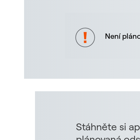
Není pláno
Stáhněte si ap
plánovaná ods