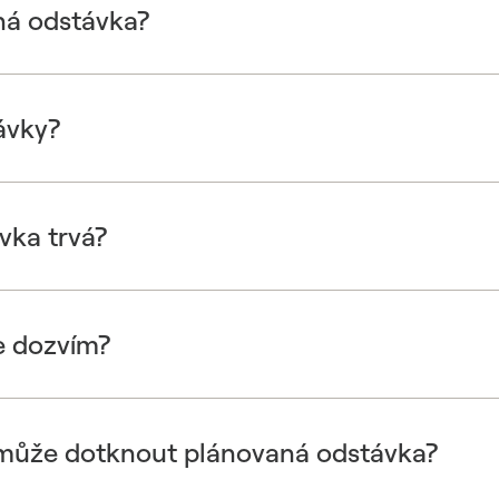
ná odstávka?
ávky?
vka trvá?
e dozvím?
 může dotknout plánovaná odstávka?