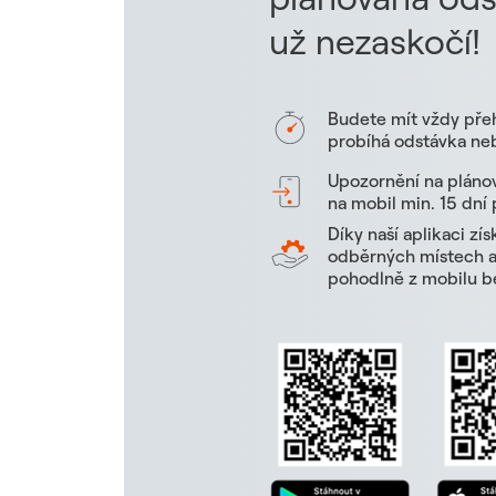
už nezaskočí!
Budete mít vždy pře
probíhá odstávka neb
Upozornění na pláno
na mobil min. 15 dní
Díky naší aplikaci zí
odběrných místech a 
pohodlně z mobilu be