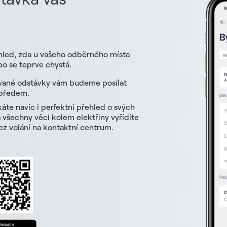
hled, zda u vašeho odběrného místa
o se teprve chystá.
vané odstávky vám budeme posílat
 předem.
skáte navíc i perfektní přehled o svých
všechny věci kolem elektřiny vyřídíte
z volání na kontaktní centrum.