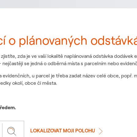
cí o plánovaných odstávk
jistíte, zda je ve vaší lokalitě naplánovaná odstávka dodávek
 nejčastěji se jedná o odběrná místa s parcelním nebo eviden
a evidenčních, u parcel je třeba zadat název celé obce, popř. 
ledky okolí, obce či města.
 předem.
LOKALIZOVAT MOJI POLOHU