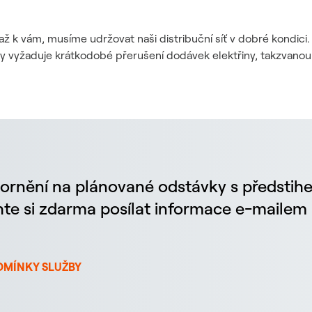
až k vám, musíme udržovat naši distribuční síť v dobré kondic
dy vyžaduje krátkodobé přerušení dodávek elektřiny, takzvanou
ornění na plánované odstávky s předstih
chte si zdarma posílat informace e-maile
DMÍNKY SLUŽBY