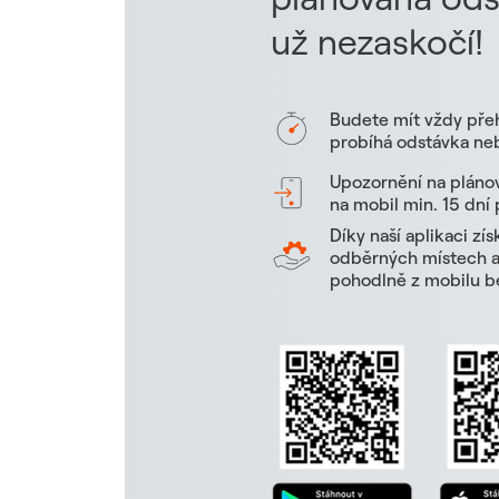
už nezaskočí!
Budete mít vždy pře
probíhá odstávka neb
Upozornění na pláno
na mobil min. 15 dní
Díky naší aplikaci zí
odběrných místech a 
pohodlně z mobilu be