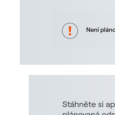
Není pláno
Stáhněte si ap
plánovaná ods