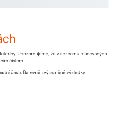
ách
 elektřiny. Upozorňujeme, že v seznamu plánovaných
čním číslem.
místní části. Barevně zvýrazněné výsledky