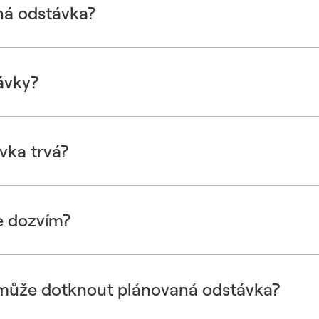
ná odstávka?
ávky?
vka trvá?
e dozvím?
 může dotknout plánovaná odstávka?