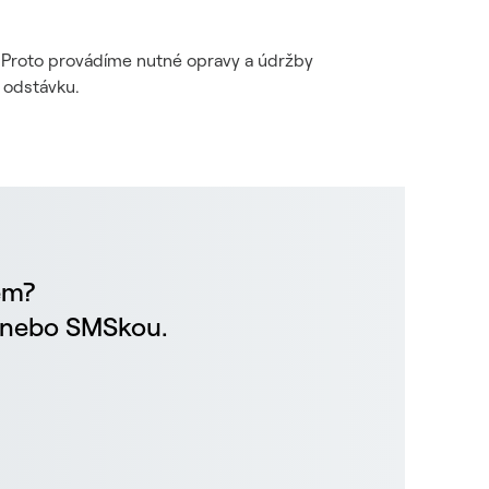
i. Proto provádíme nutné opravy a údržby
 odstávku.
em?
m nebo SMSkou.