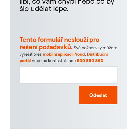
líbí, co vám chybí nebo co by
šlo udělat lépe.
Tento formulář neslouží pro
řešení požadavků.
Své požadavky můžete
vyřešit přes
mobilní aplikaci Proud
,
Distribuční
portál
nebo na kontaktní lince
800 850 860
.
Odeslat