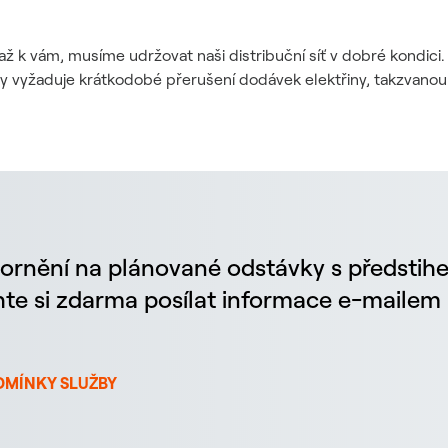
až k vám, musíme udržovat naši distribuční síť v dobré kondic
dy vyžaduje krátkodobé přerušení dodávek elektřiny, takzvanou
ornění na plánované odstávky s předstih
chte si zdarma posílat informace e-maile
DMÍNKY SLUŽBY