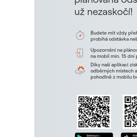
už nezaskočí!
Budete mít vždy pře
probíhá odstávka neb
Upozornění na pláno
na mobil min. 15 dní
Díky naší aplikaci zí
odběrných místech a 
pohodlně z mobilu be