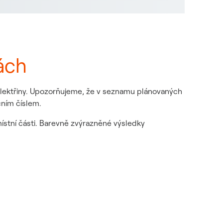
ách
 elektřiny. Upozorňujeme, že v seznamu plánovaných
čním číslem.
místní části. Barevně zvýrazněné výsledky