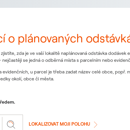
cí o plánovaných odstávk
jistíte, zda je ve vaší lokalitě naplánovaná odstávka dodávek
 nejčastěji se jedná o odběrná místa s parcelním nebo eviden
a evidenčních, u parcel je třeba zadat název celé obce, popř. 
ledky okolí, obce či města.
 předem.
LOKALIZOVAT MOJI POLOHU