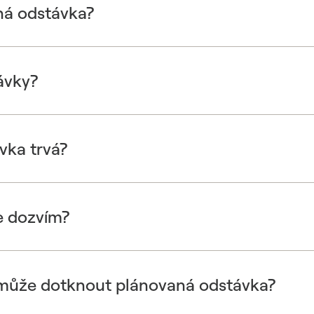
ná odstávka?
ávky?
vka trvá?
e dozvím?
 může dotknout plánovaná odstávka?