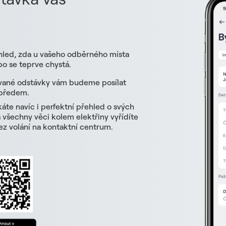
hled, zda u vašeho odběrného místa
o se teprve chystá.
vané odstávky vám budeme posílat
 předem.
skáte navíc i perfektní přehled o svých
všechny věci kolem elektřiny vyřídíte
z volání na kontaktní centrum.