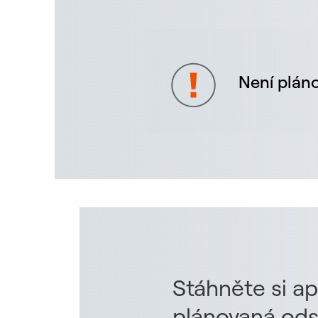
Není pláno
Stáhněte si ap
plánovaná ods