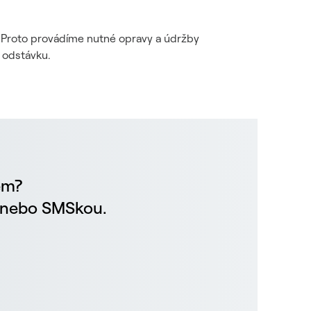
i. Proto provádíme nutné opravy a údržby
 odstávku.
em?
m nebo SMSkou.