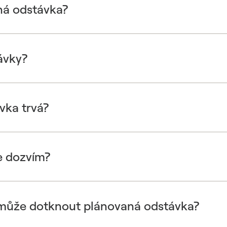
ná odstávka?
ávky?
vka trvá?
e dozvím?
 může dotknout plánovaná odstávka?