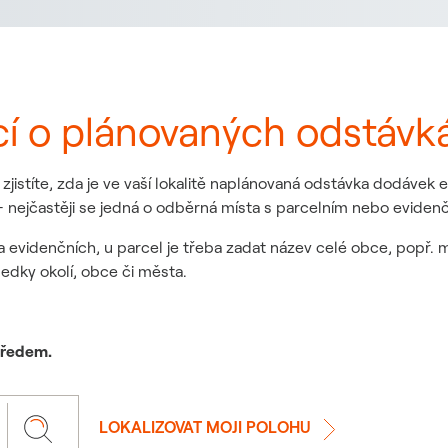
cí o plánovaných odstávk
jistíte, zda je ve vaší lokalitě naplánovaná odstávka dodávek
 nejčastěji se jedná o odběrná místa s parcelním nebo eviden
a evidenčních, u parcel je třeba zadat název celé obce, popř. 
ledky okolí, obce či města.
 předem.
LOKALIZOVAT MOJI POLOHU