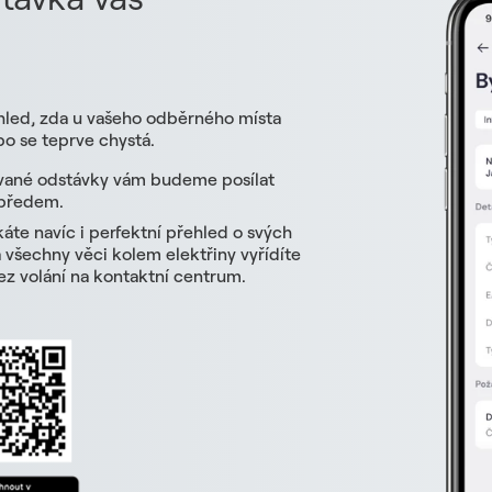
hled, zda u vašeho odběrného místa
o se teprve chystá.
vané odstávky vám budeme posílat
 předem.
skáte navíc i perfektní přehled o svých
všechny věci kolem elektřiny vyřídíte
z volání na kontaktní centrum.