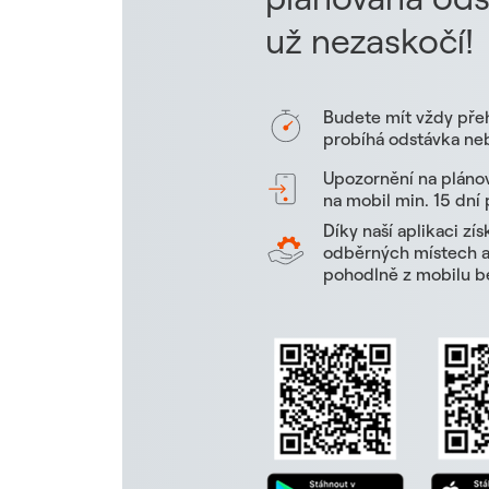
už nezaskočí!
Budete mít vždy pře
probíhá odstávka neb
Upozornění na pláno
na mobil min. 15 dní
Díky naší aplikaci zí
odběrných místech a 
pohodlně z mobilu be