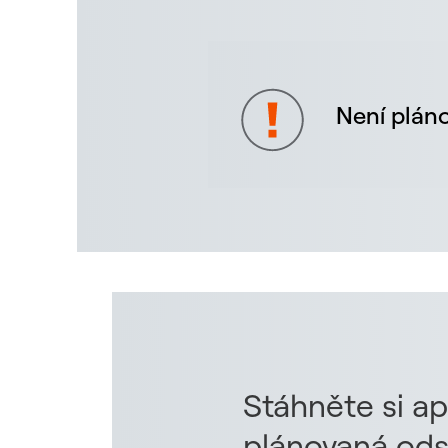
Není pláno
Stáhněte si ap
plánovaná ods