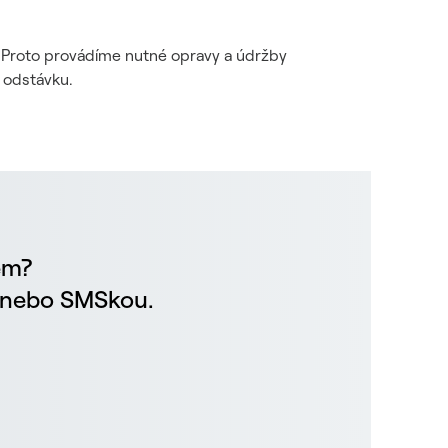
i. Proto provádíme nutné opravy a údržby
 odstávku.
em?
m nebo SMSkou.