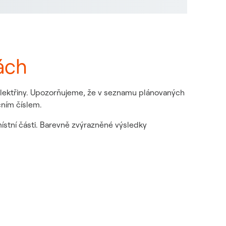
ách
 elektřiny. Upozorňujeme, že v seznamu plánovaných
čním číslem.
místní části. Barevně zvýrazněné výsledky