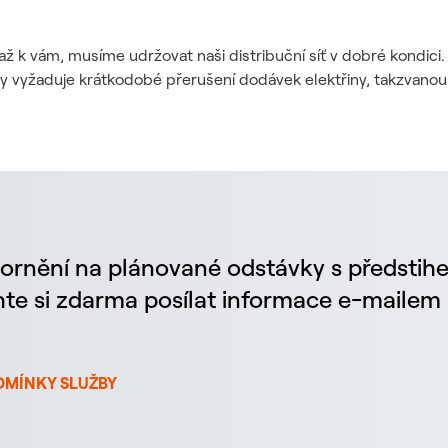
až k vám, musíme udržovat naši distribuční síť v dobré kondic
dy vyžaduje krátkodobé přerušení dodávek elektřiny, takzvanou
ornění na plánované odstávky s předstih
chte si zdarma posílat informace e-maile
DMÍNKY SLUŽBY