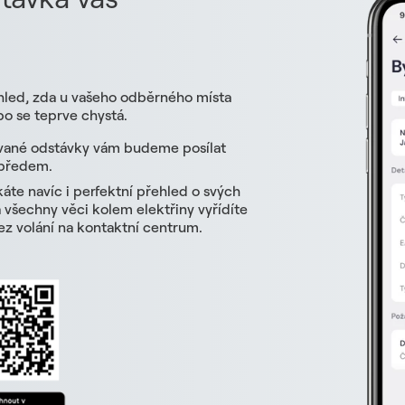
hled, zda u vašeho odběrného místa
o se teprve chystá.
vané odstávky vám budeme posílat
 předem.
skáte navíc i perfektní přehled o svých
všechny věci kolem elektřiny vyřídíte
z volání na kontaktní centrum.