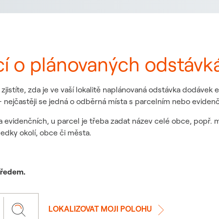
cí o plánovaných odstávk
jistíte, zda je ve vaší lokalitě naplánovaná odstávka dodávek
 nejčastěji se jedná o odběrná místa s parcelním nebo eviden
a evidenčních, u parcel je třeba zadat název celé obce, popř. 
ledky okolí, obce či města.
 předem.
LOKALIZOVAT MOJI POLOHU