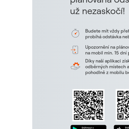
už nezaskočí!
Budete mít vždy pře
probíhá odstávka neb
Upozornění na pláno
na mobil min. 15 dní
Díky naší aplikaci zí
odběrných místech a 
pohodlně z mobilu be