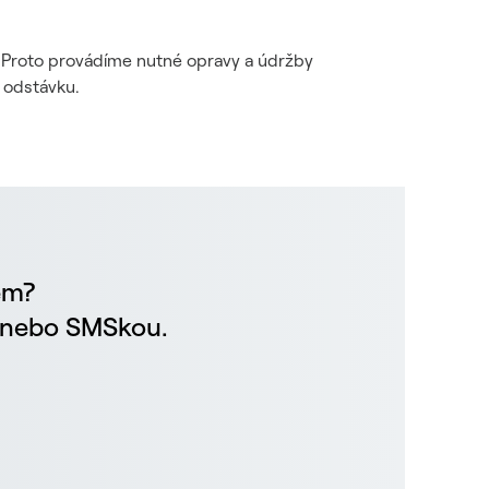
i. Proto provádíme nutné opravy a údržby
 odstávku.
em?
m nebo SMSkou.