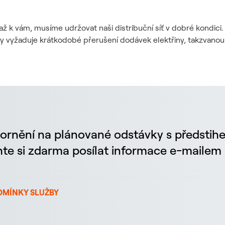
až k vám, musíme udržovat naši distribuční síť v dobré kondic
dy vyžaduje krátkodobé přerušení dodávek elektřiny, takzvanou
ornění na plánované odstávky s předstih
chte si zdarma posílat informace e-maile
DMÍNKY SLUŽBY