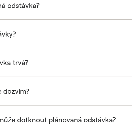
ná odstávka?
ávky?
vka trvá?
e dozvím?
 může dotknout plánovaná odstávka?