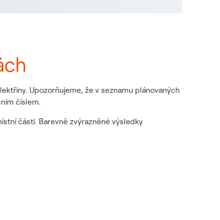
ách
 elektřiny. Upozorňujeme, že v seznamu plánovaných
čním číslem.
místní části. Barevně zvýrazněné výsledky