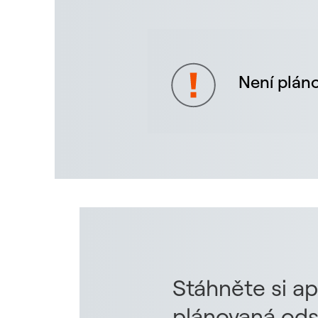
Není pláno
Stáhněte si ap
plánovaná ods