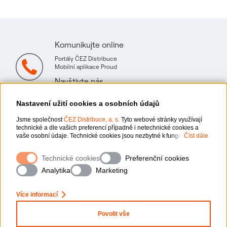
Komunikujte online
Portály ČEZ Distribuce
Mobilní aplikace Proud
Navštivte nás
Mapa technických konzultačních míst
Nastavení užití cookies a osobních údajů
Jsme společnost
ČEZ Distribuce, a. s.
Tyto webové stránky využívají
technické a dle vašich preferencí případně i netechnické cookies a
vaše osobní údaje. Technické cookies jsou nezbytné k fungování
Číst dále
webové stránky. Netechnické cookies slouží zejména k přizpůsobení
webové stránky vašim preferencím, k personalizaci reklam a analytice.
Ochrana osobních údajů
Technické cookies
Preferenční cookies
Pro sběr a zpracování netechnických cookies a vašich osobních údajů,
x
nám můžete udělit souhlas. Bližší informace o vašich právech,
Zeptejte se nás
Analytika
Marketing
zpracování osobních údajů, včetně možnosti odvolání udělených
Informace o webu
souhlasů, naleznete „
zde
“.
Více informací
Nastavení cookies
Povolit vše