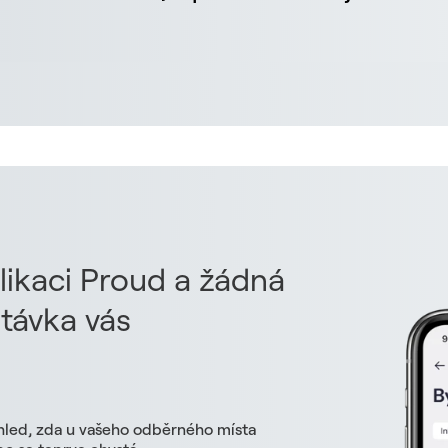
likaci Proud a žádná
távka vás
hled, zda u vašeho odběrného místa