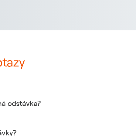
otazy
ná odstávka?
ávky?