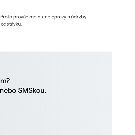
i. Proto provádíme nutné opravy a údržby
 odstávku.
em?
m nebo SMSkou.