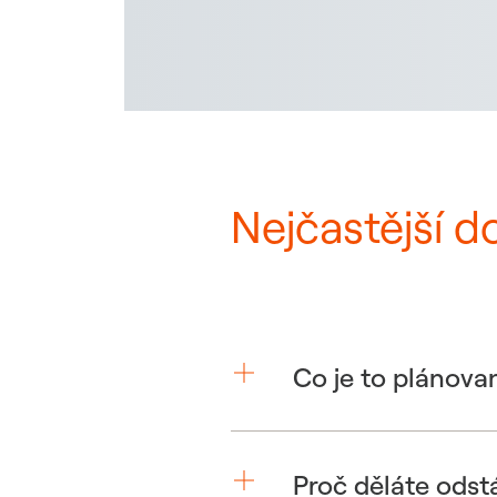
Nejčastější d
Co je to plánova
Proč děláte odst