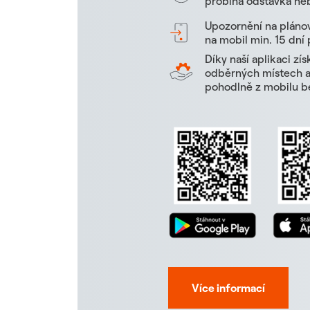
probíhá odstávka neb
Upozornění na pláno
na mobil min. 15 dní
Díky naší aplikaci zí
odběrných místech a 
pohodlně z mobilu be
Více informací