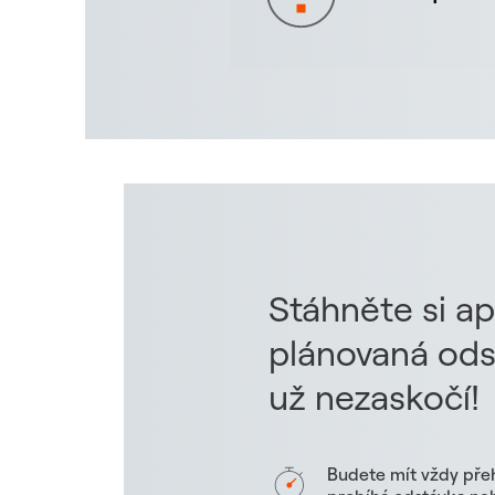
Stáhněte si ap
plánovaná ods
už nezaskočí!
Budete mít vždy pře