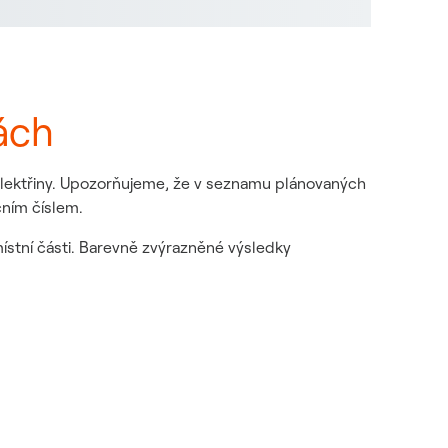
ách
 elektřiny. Upozorňujeme, že v seznamu plánovaných
čním číslem.
místní části. Barevně zvýrazněné výsledky