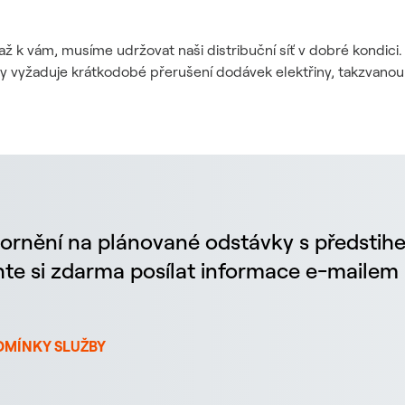
až k vám, musíme udržovat naši distribuční síť v dobré kondic
dy vyžaduje krátkodobé přerušení dodávek elektřiny, takzvanou
ornění na plánované odstávky s předstih
chte si zdarma posílat informace e-maile
DMÍNKY SLUŽBY