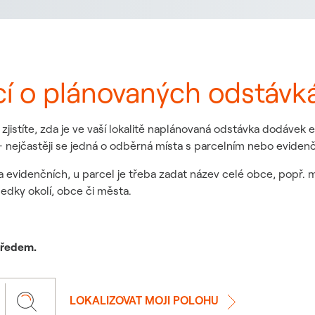
cí o plánovaných odstávk
jistíte, zda je ve vaší lokalitě naplánovaná odstávka dodávek
 nejčastěji se jedná o odběrná místa s parcelním nebo eviden
a evidenčních, u parcel je třeba zadat název celé obce, popř. 
ledky okolí, obce či města.
 předem.
LOKALIZOVAT MOJI POLOHU