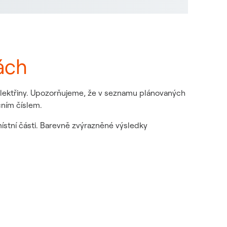
ách
 elektřiny. Upozorňujeme, že v seznamu plánovaných
čním číslem.
místní části. Barevně zvýrazněné výsledky