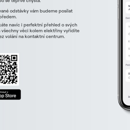
o se teprve chystá.
vané odstávky vám budeme posílat
 předem.
skáte navíc i perfektní přehled o svých
všechny věci kolem elektřiny vyřídíte
z volání na kontaktní centrum.