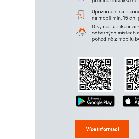
probíhá odstávka neb
Upozornění na pláno
na mobil min. 15 dní
Díky naší aplikaci zí
odběrných místech a 
pohodlně z mobilu be
Více informací