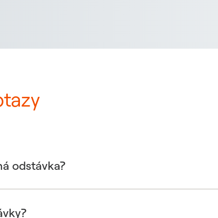
otazy
ná odstávka?
ávky?