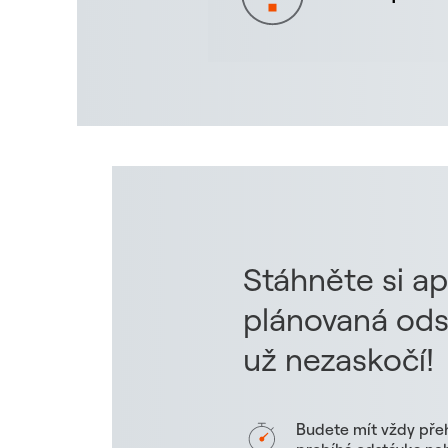
Stáhněte si ap
plánovaná ods
už nezaskočí!
Budete mít vždy pře