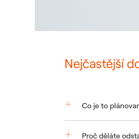
Nejčastější d
Co je to plánova
Proč děláte odst