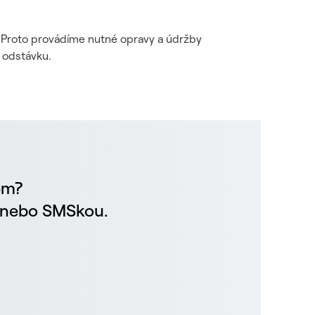
i. Proto provádíme nutné opravy a údržby
 odstávku.
em?
m nebo SMSkou.