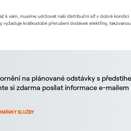
až k vám, musíme udržovat naši distribuční síť v dobré kondic
dy vyžaduje krátkodobé přerušení dodávek elektřiny, takzvanou
ornění na plánované odstávky s předstih
chte si zdarma posílat informace e-maile
DMÍNKY SLUŽBY