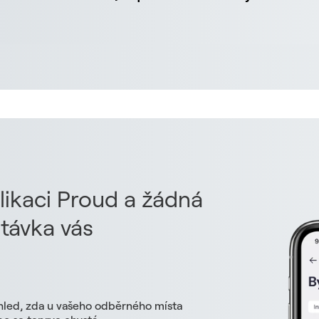
likaci Proud a žádná
távka vás
hled, zda u vašeho odběrného místa