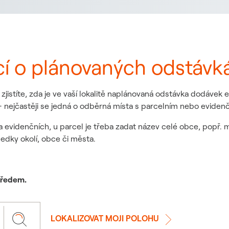
cí o plánovaných odstávk
jistíte, zda je ve vaší lokalitě naplánovaná odstávka dodávek
 nejčastěji se jedná o odběrná místa s parcelním nebo eviden
a evidenčních, u parcel je třeba zadat název celé obce, popř. 
ledky okolí, obce či města.
 předem.
LOKALIZOVAT MOJI POLOHU