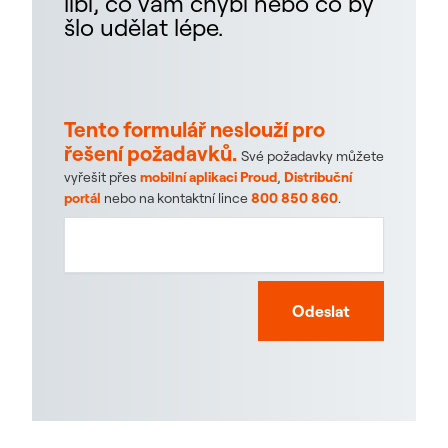
líbí, co vám chybí nebo co by
šlo udělat lépe.
Tento formulář neslouží pro
řešení požadavků.
Své požadavky můžete
vyřešit přes
mobilní aplikaci Proud
,
Distribuční
portál
nebo na kontaktní lince
800 850 860
.
Odeslat