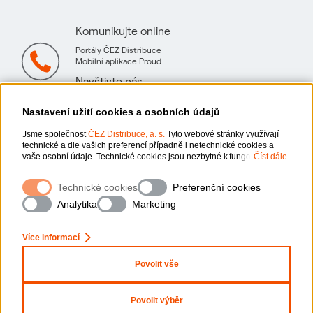
Komunikujte online
Portály ČEZ Distribuce
Mobilní aplikace Proud
Navštivte nás
Mapa technických konzultačních míst
Nastavení užití cookies a osobních údajů
Jsme společnost
ČEZ Distribuce, a. s.
Tyto webové stránky využívají
technické a dle vašich preferencí případně i netechnické cookies a
vaše osobní údaje. Technické cookies jsou nezbytné k fungování
Číst dále
webové stránky. Netechnické cookies slouží zejména k přizpůsobení
webové stránky vašim preferencím, k personalizaci reklam a analytice.
Ochrana osobních údajů
Technické cookies
Preferenční cookies
Pro sběr a zpracování netechnických cookies a vašich osobních údajů,
nám můžete udělit souhlas. Bližší informace o vašich právech,
Analytika
Marketing
zpracování osobních údajů, včetně možnosti odvolání udělených
Informace o webu
souhlasů, naleznete „
zde
“.
Více informací
x
Zeptejte se nás
Nastavení cookies
Povolit vše
Mapa stránek
Povolit výběr