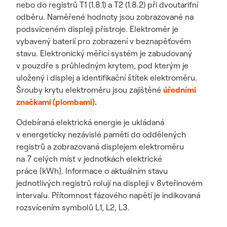
nebo do registrů T1 (1.8.1) a T2 (1.8.2) při dvoutarifní
odběru. Naměřené hodnoty jsou zobrazované na
podsvíceném displeji přístroje. Elektroměr je
vybavený baterií pro zobrazení v beznapěťovém
stavu. Elektronický měřicí systém je zabudovaný
v pouzdře s průhledným krytem, pod kterým je
uložený i displej a identifikační štítek elektroměru.
Šrouby krytu elektroměru jsou zajištěné
úředními
značkami (plombami).
Odebíraná elektrická energie je ukládaná
v energeticky nezávislé paměti do oddělených
registrů a zobrazovaná displejem elektroměru
na 7 celých míst v jednotkách elektrické
práce [kWh]. Informace o aktuálním stavu
jednotlivých registrů rolují na displeji v 8vteřinovém
intervalu. Přítomnost fázového napětí je indikovaná
rozsvícením symbolů L1, L2, L3.