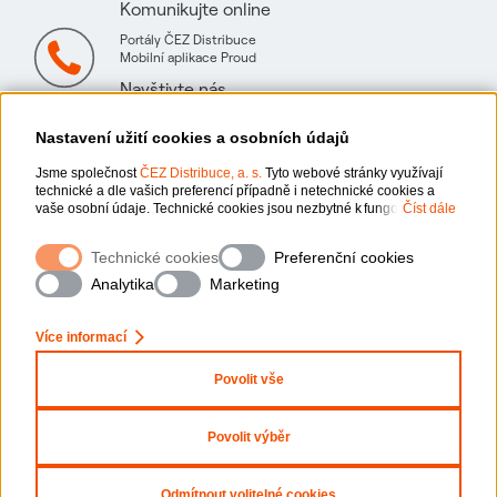
Komunikujte online
Portály ČEZ Distribuce
Mobilní aplikace Proud
Navštivte nás
Mapa technických konzultačních míst
Nastavení užití cookies a osobních údajů
Jsme společnost
ČEZ Distribuce, a. s.
Tyto webové stránky využívají
technické a dle vašich preferencí případně i netechnické cookies a
vaše osobní údaje. Technické cookies jsou nezbytné k fungování
Číst dále
webové stránky. Netechnické cookies slouží zejména k přizpůsobení
webové stránky vašim preferencím, k personalizaci reklam a analytice.
Ochrana osobních údajů
Technické cookies
Preferenční cookies
Pro sběr a zpracování netechnických cookies a vašich osobních údajů,
nám můžete udělit souhlas. Bližší informace o vašich právech,
Analytika
Marketing
zpracování osobních údajů, včetně možnosti odvolání udělených
Informace o webu
souhlasů, naleznete „
zde
“.
Více informací
Nastavení cookies
Povolit vše
x
Zeptejte se nás
Mapa stránek
Povolit výběr
Prohlášení o přístupnosti
Copyright
2026
ČEZ, a. s. –
Všechna práva vyhrazena
Odmítnout volitelné cookies