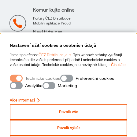
Komunikujte online
Portály ČEZ Distribuce
Mobilní aplikace Proud
Navštivte nás
Mapa technických konzultačních míst
Nastavení užití cookies a osobních údajů
Jsme společnost
ČEZ Distribuce, a. s.
Tyto webové stránky využívají
technické a dle vašich preferencí případně i netechnické cookies a
vaše osobní údaje. Technické cookies jsou nezbytné k fungování
Číst dále
webové stránky. Netechnické cookies slouží zejména k přizpůsobení
webové stránky vašim preferencím, k personalizaci reklam a analytice.
Ochrana osobních údajů
Technické cookies
Preferenční cookies
Pro sběr a zpracování netechnických cookies a vašich osobních údajů,
nám můžete udělit souhlas. Bližší informace o vašich právech,
Analytika
Marketing
zpracování osobních údajů, včetně možnosti odvolání udělených
Informace o webu
souhlasů, naleznete „
zde
“.
Více informací
Nastavení cookies
x
Zeptejte se nás
Povolit vše
Mapa stránek
Povolit výběr
Prohlášení o přístupnosti