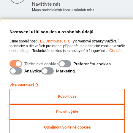
Navštivte nás
Mapa technických konzultačních míst
Nastavení užití cookies a osobních údajů
Jsme společnost
ČEZ Distribuce, a. s.
Tyto webové stránky využívají
technické a dle vašich preferencí případně i netechnické cookies a vaše
Ochrana osobních údajů
osobní údaje. Technické cookies jsou nezbytné k fungování webové
Číst dále
stránky. Netechnické cookies slouží zejména k přizpůsobení webové
stránky vašim preferencím, k personalizaci reklam a analytice. Pro sběr
Informace o webu
Technické cookies
Preferenční cookies
a zpracování netechnických cookies a vašich osobních údajů, nám
můžete udělit souhlas. Bližší informace o vašich právech, zpracování
Analytika
Marketing
osobních údajů, včetně možnosti odvolání udělených souhlasů,
Nastavení cookies
naleznete „
zde
“.
x
Zeptejte se nás
Více informací
Mapa stránek
Povolit vše
Prohlášení o přístupnosti
Copyright
2026
ČEZ, a. s. –
Všechna práva vyhrazena
Povolit výběr
Odmítnout volitelné cookies