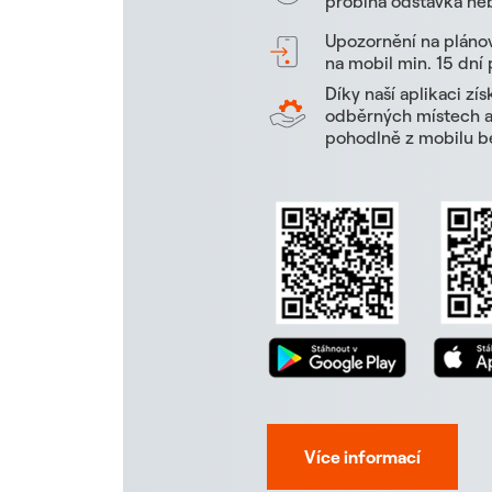
probíhá odstávka neb
Upozornění na pláno
na mobil min. 15 dní
Díky naší aplikaci zí
odběrných místech a 
pohodlně z mobilu be
Více informací