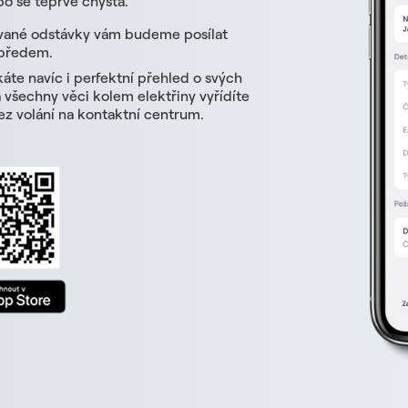
o se teprve chystá.
vané odstávky vám budeme posílat
 předem.
skáte navíc i perfektní přehled o svých
všechny věci kolem elektřiny vyřídíte
z volání na kontaktní centrum.