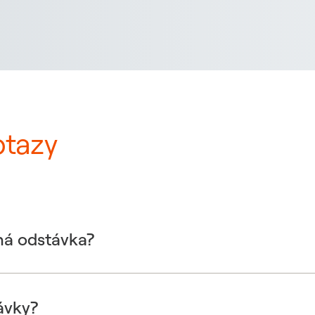
otazy
ná odstávka?
ávky?