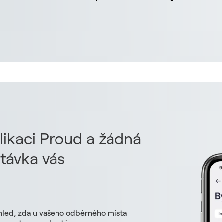
likaci Proud a žádná
távka vás
hled, zda u vašeho odběrného místa