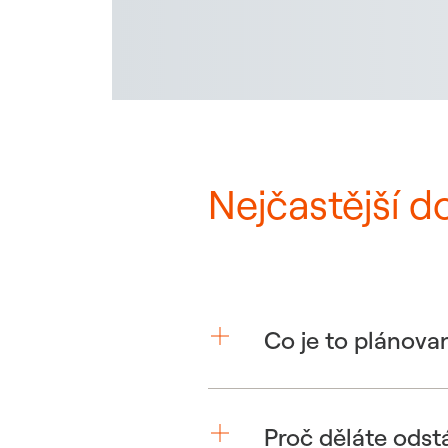
Nejčastější d
Co je to plánova
Proč děláte odst