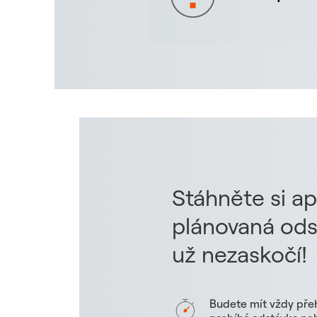
Stáhněte si ap
plánovaná ods
už nezaskočí!
Budete mít vždy pře