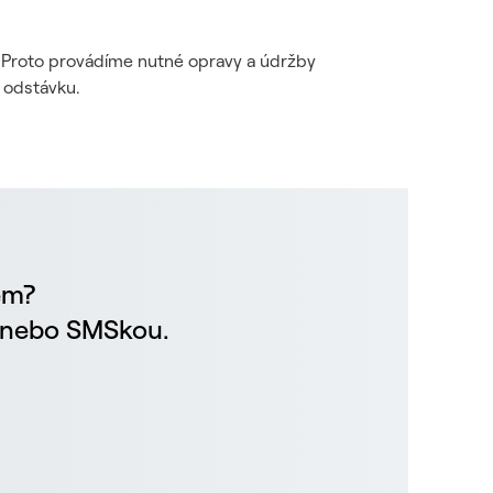
i. Proto provádíme nutné opravy a údržby
 odstávku.
em?
m nebo SMSkou.