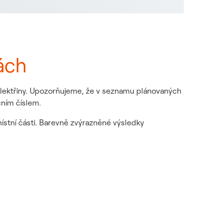
ách
 elektřiny. Upozorňujeme, že v seznamu plánovaných
čním číslem.
místní části. Barevně zvýrazněné výsledky