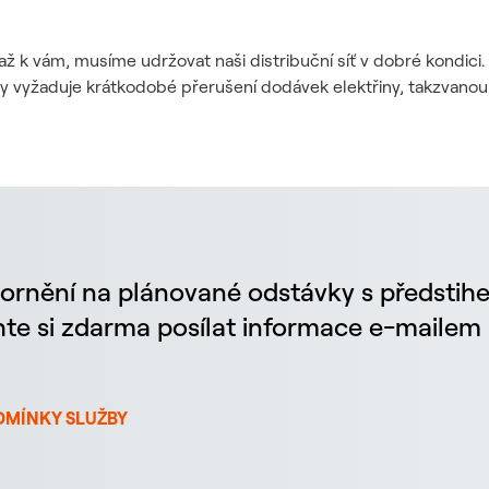
až k vám, musíme udržovat naši distribuční síť v dobré kondic
dy vyžaduje krátkodobé přerušení dodávek elektřiny, takzvanou
ornění na plánované odstávky s předstih
chte si zdarma posílat informace e-maile
DMÍNKY SLUŽBY