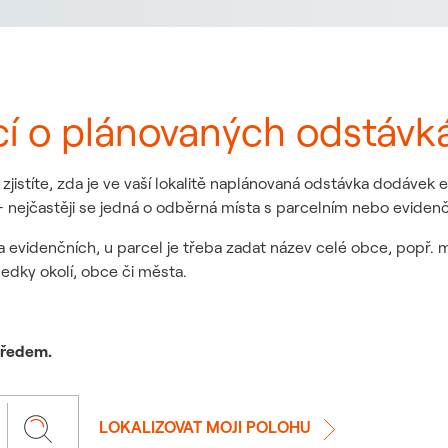
cí o plánovaných odstávk
jistíte, zda je ve vaší lokalitě naplánovaná odstávka dodávek
 nejčastěji se jedná o odběrná místa s parcelním nebo eviden
a evidenčních, u parcel je třeba zadat název celé obce, popř. 
ledky okolí, obce či města.
 předem.
LOKALIZOVAT MOJI POLOHU