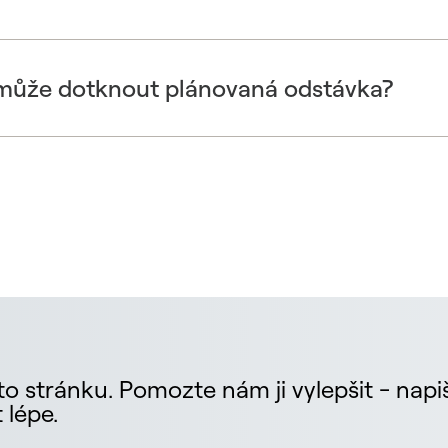
 může dotknout plánovaná odstávka?
o stránku. Pomozte nám ji vylepšit - napiš
 lépe.