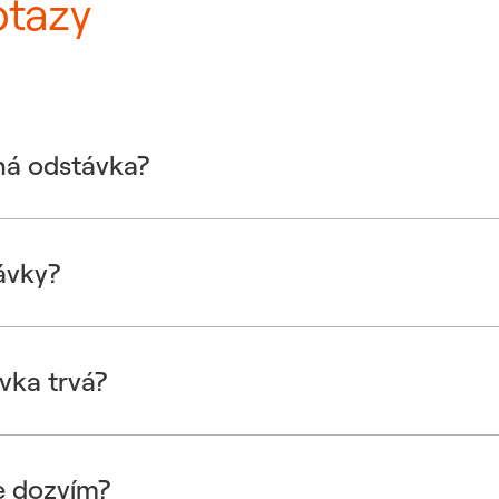
otazy
ná odstávka?
ávky?
vka trvá?
e dozvím?