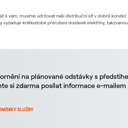
až k vám, musíme udržovat naši distribuční síť v dobré kondic
dy vyžaduje krátkodobé přerušení dodávek elektřiny, takzvanou
ornění na plánované odstávky s předstih
chte si zdarma posílat informace e-maile
DMÍNKY SLUŽBY