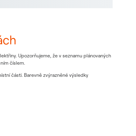
ách
 elektřiny. Upozorňujeme, že v seznamu plánovaných
čním číslem.
místní části. Barevně zvýrazněné výsledky