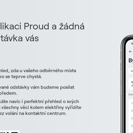
likaci Proud a žádná
távka vás
hled, zda u vašeho odběrného místa
o se teprve chystá.
vané odstávky vám budeme posílat
 předem.
skáte navíc i perfektní přehled o svých
všechny věci kolem elektřiny vyřídíte
z volání na kontaktní centrum.