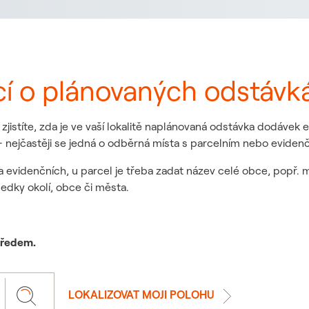
cí o plánovaných odstávk
jistíte, zda je ve vaší lokalitě naplánovaná odstávka dodávek
 nejčastěji se jedná o odběrná místa s parcelním nebo eviden
a evidenčních, u parcel je třeba zadat název celé obce, popř. 
ledky okolí, obce či města.
 předem.
LOKALIZOVAT MOJI POLOHU