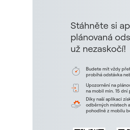
Stáhněte si ap
plánovaná ods
už nezaskočí!
Budete mít vždy pře
probíhá odstávka neb
Upozornění na pláno
na mobil min. 15 dní
Díky naší aplikaci zí
odběrných místech a 
pohodlně z mobilu be