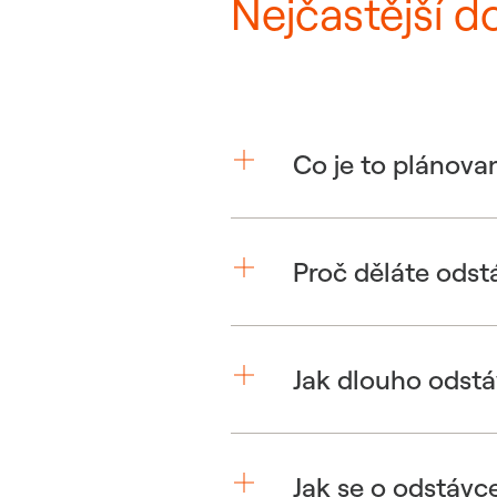
Nejčastější d
Co je to plánova
Proč děláte odst
Jak dlouho odstá
Jak se o odstávc