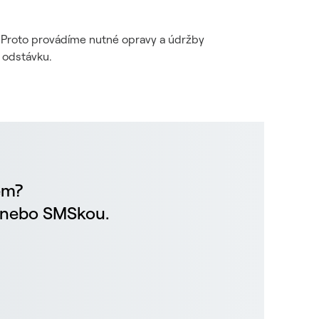
i. Proto provádíme nutné opravy a údržby
 odstávku.
em?
m nebo SMSkou.