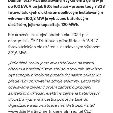
Dalších 1312 FVE s instalovaným výkonem 27,8 MW je
do 100 kW. Více jak 86% instalací – přesně tedy 7 838
fotovoltaických elektráren s celkovým instalovaným
výkonem 100,8 MW je vybaveno bateriovým
uložištěm, jejichž kapacita je 120 MWh.
Pro srovnání za stejné období roku 2024 pak
energetici z ČEZ Distribuce připojili do sítě 15 447
fotovoltaických elektráren s instalovaným výkonem
321,6 MW
.
„Průběžně realizujeme investiční akce na rozvoj,
obnovu a posílení distribuční soustavy tak, abychom
byli schopni připojovat požadavky našich zákazníků,
především obnovitelné zdroje elektřiny. Letos také
očekáváme zvýšený příjem žádostí o připojení
zařízení pro ukládání elektřiny zejména bateriových
uložišť, a významná částka poputuje také do
digitalizace a automatizace naší distribuční sítě,“
vysvětluje Martin Zmelík, generální ředitel ČEZ