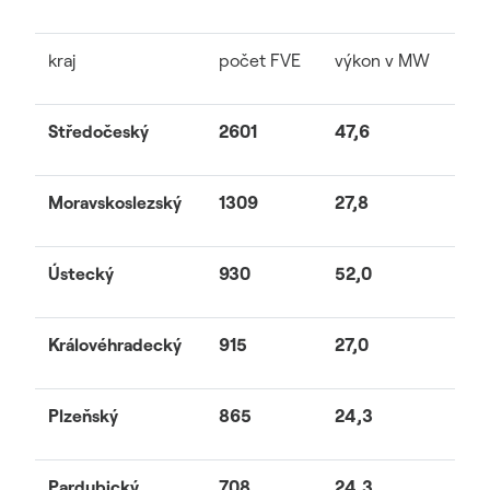
kraj
počet FVE
výkon v MW
Středočeský
2601
47,6
Moravskoslezský
1309
27,8
Ústecký
930
52,0
Královéhradecký
915
27,0
Plzeňský
865
24,3
Pardubický
708
24,3