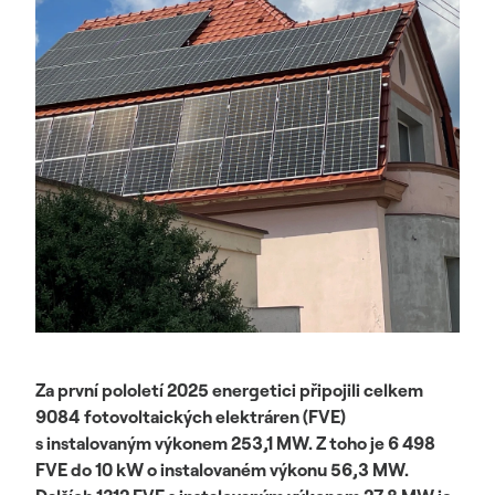
Za první pololetí 2025 energetici připojili celkem
9084 fotovoltaických elektráren (FVE)
s instalovaným výkonem 253,1 MW. Z toho je 6 498
FVE do 10 kW o instalovaném výkonu 56,3 MW.